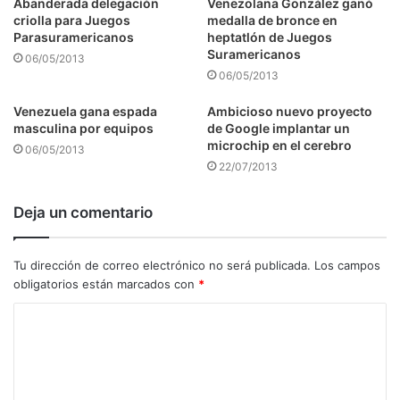
Abanderada delegación
Venezolana González ganó
criolla para Juegos
medalla de bronce en
Parasuramericanos
heptatlón de Juegos
Suramericanos
06/05/2013
06/05/2013
Venezuela gana espada
Ambicioso nuevo proyecto
masculina por equipos
de Google implantar un
microchip en el cerebro
06/05/2013
22/07/2013
Deja un comentario
Tu dirección de correo electrónico no será publicada.
Los campos
obligatorios están marcados con
*
C
o
m
e