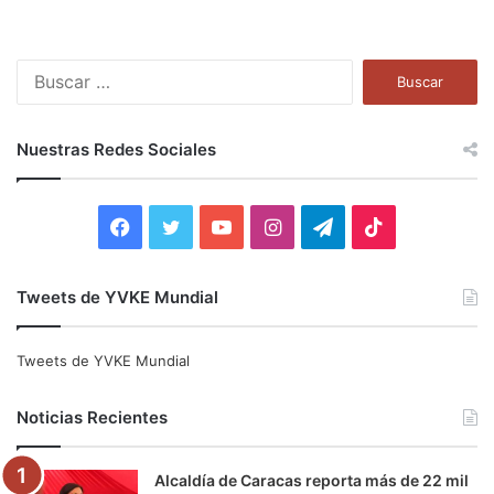
B
u
s
c
Nuestras Redes Sociales
a
r
:
F
T
Y
I
T
T
a
w
o
n
e
i
Tweets de YVKE Mundial
c
i
u
s
l
k
e
t
T
t
e
T
Tweets de YVKE Mundial
b
t
u
a
g
o
Noticias Recientes
o
e
b
g
r
k
Alcaldía de Caracas reporta más de 22 mil
o
r
e
r
a