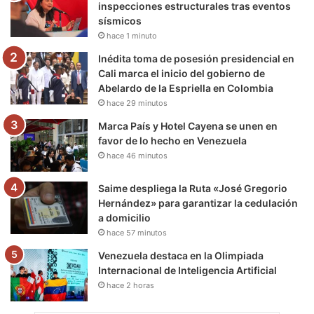
inspecciones estructurales tras eventos
sísmicos
k
a
m
hace 1 minuto
m
Inédita toma de posesión presidencial en
Cali marca el inicio del gobierno de
Abelardo de la Espriella en Colombia
hace 29 minutos
Marca País y Hotel Cayena se unen en
favor de lo hecho en Venezuela
hace 46 minutos
Saime despliega la Ruta «José Gregorio
Hernández» para garantizar la cedulación
a domicilio
hace 57 minutos
Venezuela destaca en la Olimpiada
Internacional de Inteligencia Artificial
hace 2 horas