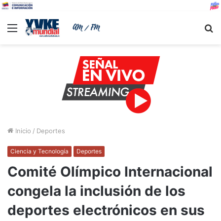
Menu
B
Inicio
/
Deportes
Ciencia y Tecnología
Deportes
Comité Olímpico Internacional
congela la inclusión de los
deportes electrónicos en sus