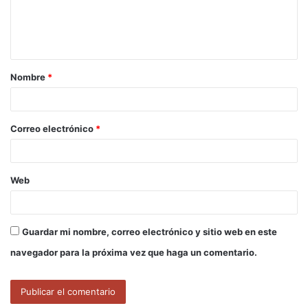
n
t
a
Nombre
*
r
i
o
Correo electrónico
*
*
Web
Guardar mi nombre, correo electrónico y sitio web en este
navegador para la próxima vez que haga un comentario.