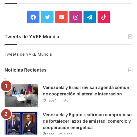
r
:
F
T
Y
I
T
T
a
w
o
n
e
i
Tweets de YVKE Mundial
c
i
u
s
l
k
e
t
T
t
e
T
Tweets de YVKE Mundial
b
t
u
a
g
o
Noticias Recientes
o
e
b
g
r
k
Venezuela y Brasil revisan agenda común
o
r
e
r
a
de cooperación bilateral e integración
hace 1 minuto
k
a
m
m
Venezuela y Egipto reafirman compromiso
de fortalecer lazos de amistad, comercio y
cooperación energética
hace 10 minutos