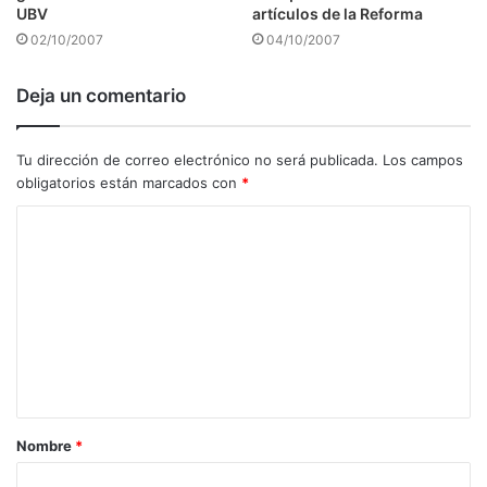
UBV
artículos de la Reforma
02/10/2007
04/10/2007
Deja un comentario
Tu dirección de correo electrónico no será publicada.
Los campos
obligatorios están marcados con
*
C
o
m
e
n
t
a
Nombre
*
r
i