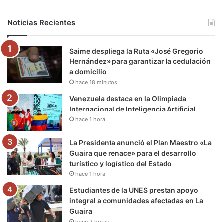
b
t
u
a
g
o
Noticias Recientes
o
e
b
g
r
k
Saime despliega la Ruta «José Gregorio
o
r
e
r
a
Hernández» para garantizar la cedulación
a domicilio
k
a
m
hace 18 minutos
m
Venezuela destaca en la Olimpiada
Internacional de Inteligencia Artificial
hace 1 hora
La Presidenta anunció el Plan Maestro «La
Guaira que renace» para el desarrollo
turístico y logístico del Estado
hace 1 hora
Estudiantes de la UNES prestan apoyo
integral a comunidades afectadas en La
Guaira
hace 2 horas