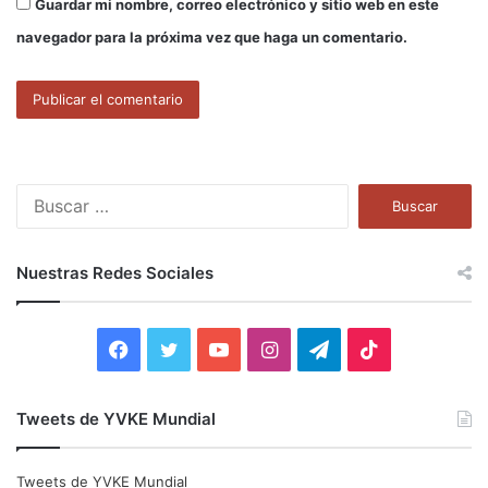
Guardar mi nombre, correo electrónico y sitio web en este
navegador para la próxima vez que haga un comentario.
B
u
s
c
Nuestras Redes Sociales
a
r
:
F
T
Y
I
T
T
a
w
o
n
e
i
Tweets de YVKE Mundial
c
i
u
s
l
k
e
t
T
t
e
T
Tweets de YVKE Mundial