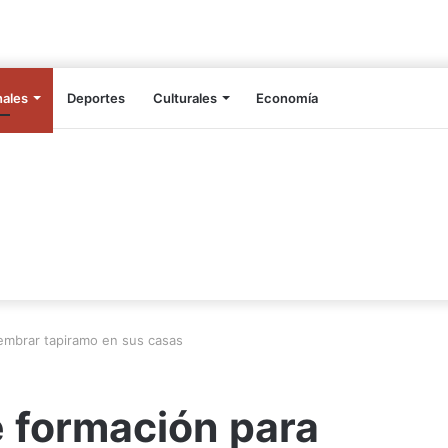
nales
Deportes
Culturales
Economía
embrar tapiramo en sus casas
e formación para