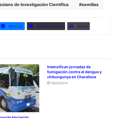
zolano de Investigación Científica
semillas
Messenger
Compartir via Correo
Imprimir
Intensifican jornadas de
fumigación contra el dengue y
chikungunya en Charallave
19/09/2014
nsporte Hacienda