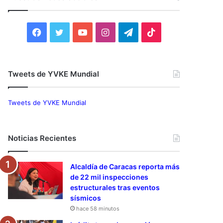
r
:
F
T
Y
I
T
T
a
w
o
n
e
i
c
i
u
s
l
k
Tweets de YVKE Mundial
e
t
T
t
e
T
Tweets de YVKE Mundial
b
t
u
a
g
o
o
e
b
g
r
k
Noticias Recientes
o
r
e
r
a
Alcaldía de Caracas reporta más
k
a
m
de 22 mil inspecciones
estructurales tras eventos
m
sísmicos
hace 58 minutos