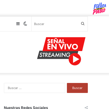
Sidebar
Switch
Buscar
skin
B
u
s
c
a
Nuestras Redes Sociales