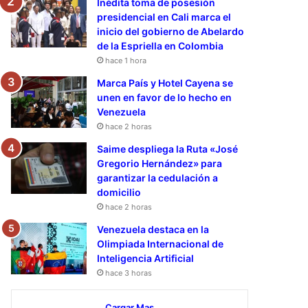
Inédita toma de posesión
presidencial en Cali marca el
inicio del gobierno de Abelardo
de la Espriella en Colombia
hace 1 hora
Marca País y Hotel Cayena se
unen en favor de lo hecho en
Venezuela
hace 2 horas
Saime despliega la Ruta «José
Gregorio Hernández» para
garantizar la cedulación a
domicilio
hace 2 horas
Venezuela destaca en la
Olimpiada Internacional de
Inteligencia Artificial
hace 3 horas
Cargar Mas