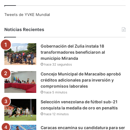
c
i
u
s
l
k
e
t
T
t
e
T
Tweets de YVKE Mundial
b
t
u
a
g
o
Noticias Recientes
o
e
b
g
r
k
Gobernación del Zulia instala 18
o
r
e
r
a
transformadores beneficiaron al
municipio Miranda
k
a
m
hace 32 segundos
m
Concejo Municipal de Maracaibo aprobó
créditos adicionales para inversión y
compromisos laborales
hace 5 minutos
Selección venezolana de fútbol sub-21
conquista la medalla de oro en penaltis
hace 12 minutos
Caracas encamina su candidatura para ser