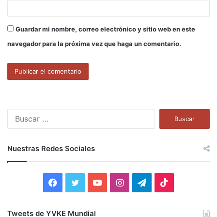
Guardar mi nombre, correo electrónico y sitio web en este
navegador para la próxima vez que haga un comentario.
B
u
s
c
Nuestras Redes Sociales
a
r
:
F
T
Y
I
T
T
a
w
o
n
e
i
Tweets de YVKE Mundial