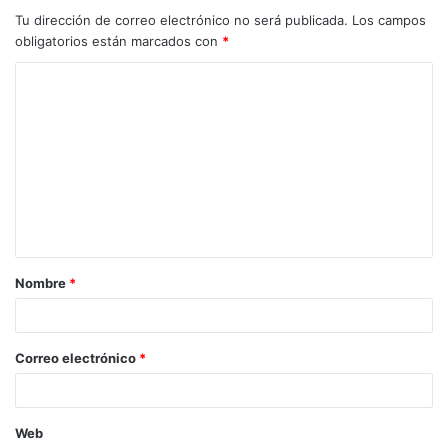
Tu dirección de correo electrónico no será publicada.
Los campos
obligatorios están marcados con
*
C
o
m
e
n
t
a
Nombre
*
r
i
o
Correo electrónico
*
*
Web