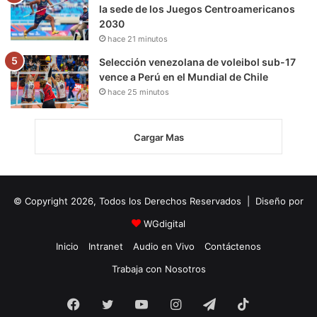
la sede de los Juegos Centroamericanos
2030
hace 21 minutos
Selección venezolana de voleibol sub-17
vence a Perú en el Mundial de Chile
hace 25 minutos
Cargar Mas
© Copyright 2026, Todos los Derechos Reservados | Diseño por
WGdigital
Inicio
Intranet
Audio en Vivo
Contáctenos
Trabaja con Nosotros
Facebook
Twitter
YouTube
Instagram
Telegram
TikTok