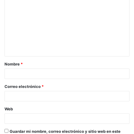
C
o
m
e
n
t
a
Nombre
*
r
i
o
Correo electrónico
*
*
Web
Guardar mi nombre, correo electrónico y sitio web en este