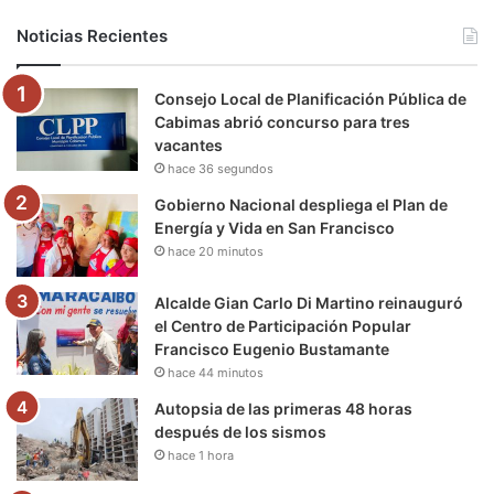
b
t
u
a
g
o
Noticias Recientes
o
e
b
g
r
k
Consejo Local de Planificación Pública de
o
r
e
r
a
Cabimas abrió concurso para tres
vacantes
k
a
m
hace 36 segundos
m
Gobierno Nacional despliega el Plan de
Energía y Vida en San Francisco
hace 20 minutos
Alcalde Gian Carlo Di Martino reinauguró
el Centro de Participación Popular
Francisco Eugenio Bustamante
hace 44 minutos
Autopsia de las primeras 48 horas
después de los sismos
hace 1 hora