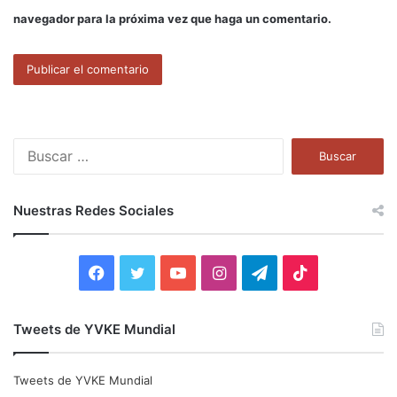
navegador para la próxima vez que haga un comentario.
B
u
s
c
Nuestras Redes Sociales
a
r
:
F
T
Y
I
T
T
a
w
o
n
e
i
Tweets de YVKE Mundial
c
i
u
s
l
k
e
t
T
t
e
T
Tweets de YVKE Mundial