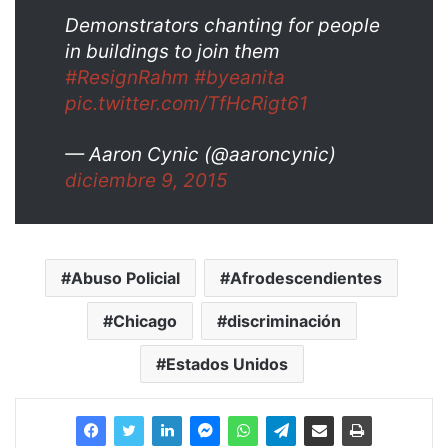
Demonstrators chanting for people
in buildings to join them
#ResignRahm
#byeanita
pic.twitter.com/TfHcRigt61
— Aaron Cynic (@aaroncynic)
diciembre 9, 2015
Abuso Policial
Afrodescendientes
Chicago
discriminación
Estados Unidos