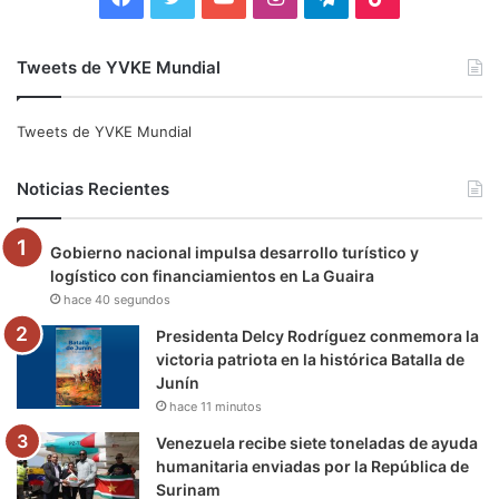
a
w
o
n
e
i
Tweets de YVKE Mundial
c
i
u
s
l
k
e
t
T
t
e
T
Tweets de YVKE Mundial
b
t
u
a
g
o
Noticias Recientes
o
e
b
g
r
k
Gobierno nacional impulsa desarrollo turístico y
o
r
e
r
a
logístico con financiamientos en La Guaira
hace 40 segundos
k
a
m
Presidenta Delcy Rodríguez conmemora la
m
victoria patriota en la histórica Batalla de
Junín
hace 11 minutos
Venezuela recibe siete toneladas de ayuda
humanitaria enviadas por la República de
Surinam