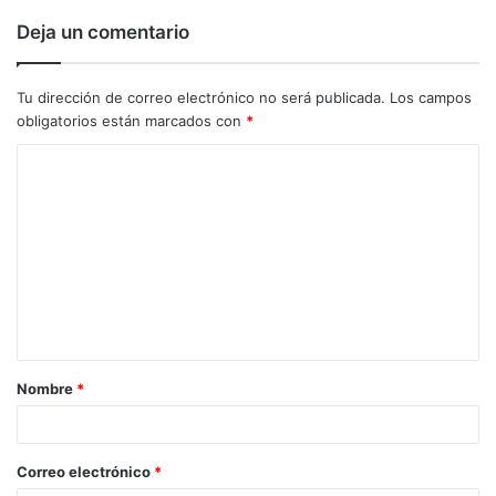
Deja un comentario
Tu dirección de correo electrónico no será publicada.
Los campos
obligatorios están marcados con
*
C
o
m
e
n
t
a
Nombre
*
r
i
o
Correo electrónico
*
*