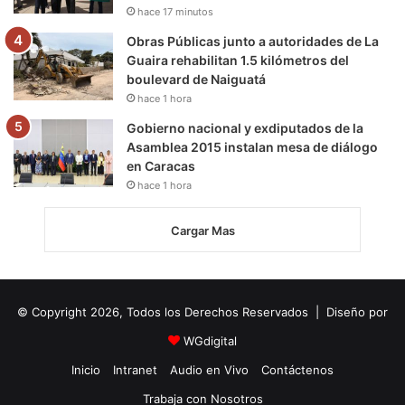
hace 17 minutos
Obras Públicas junto a autoridades de La
Guaira rehabilitan 1.5 kilómetros del
boulevard de Naiguatá
hace 1 hora
Gobierno nacional y exdiputados de la
Asamblea 2015 instalan mesa de diálogo
en Caracas
hace 1 hora
Cargar Mas
© Copyright 2026, Todos los Derechos Reservados | Diseño por
WGdigital
Inicio
Intranet
Audio en Vivo
Contáctenos
Trabaja con Nosotros