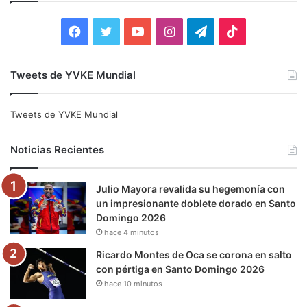
r
:
F
T
Y
I
T
T
a
w
o
n
e
i
Tweets de YVKE Mundial
c
i
u
s
l
k
e
t
T
t
e
T
Tweets de YVKE Mundial
b
t
u
a
g
o
Noticias Recientes
o
e
b
g
r
k
Julio Mayora revalida su hegemonía con
o
r
e
r
a
un impresionante doblete dorado en Santo
Domingo 2026
k
a
m
hace 4 minutos
m
Ricardo Montes de Oca se corona en salto
con pértiga en Santo Domingo 2026
hace 10 minutos