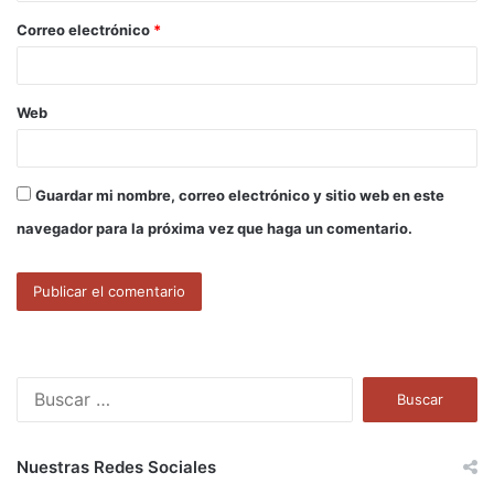
o
Correo electrónico
*
*
Web
Guardar mi nombre, correo electrónico y sitio web en este
navegador para la próxima vez que haga un comentario.
B
u
s
c
Nuestras Redes Sociales
a