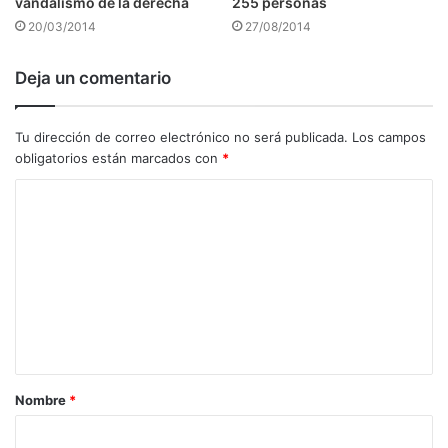
vandalismo de la derecha
255 personas
20/03/2014
27/08/2014
Deja un comentario
Tu dirección de correo electrónico no será publicada.
Los campos
obligatorios están marcados con
*
C
o
m
e
n
t
a
Nombre
*
r
i