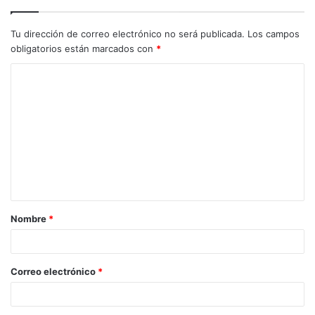
Tu dirección de correo electrónico no será publicada.
Los campos
obligatorios están marcados con
*
C
o
m
e
n
t
a
Nombre
*
r
i
o
Correo electrónico
*
*