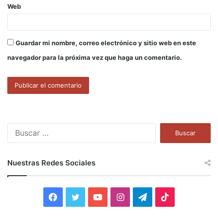
Web
Guardar mi nombre, correo electrónico y sitio web en este
navegador para la próxima vez que haga un comentario.
B
u
s
c
Nuestras Redes Sociales
a
r
:
F
T
Y
I
T
T
a
w
o
n
e
i