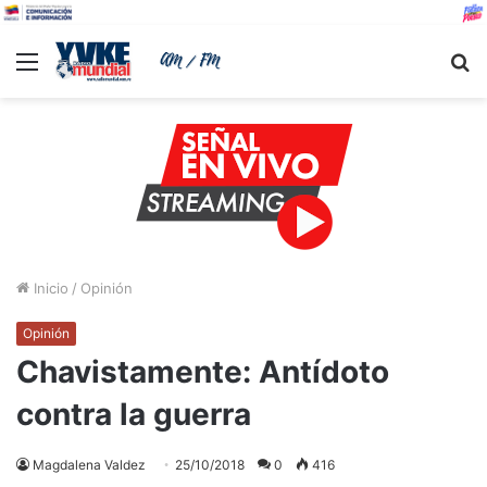
Menu
B
Inicio
/
Opinión
Opinión
Chavistamente: Antídoto
contra la guerra
Magdalena Valdez
25/10/2018
0
416