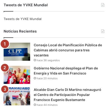
Tweets de YVKE Mundial
c
i
u
s
l
k
e
t
T
t
e
T
Tweets de YVKE Mundial
b
t
u
a
g
o
Noticias Recientes
o
e
b
g
r
k
Consejo Local de Planificación Pública de
o
r
e
r
a
Cabimas abrió concurso para tres
vacantes
k
a
m
hace 36 segundos
m
Gobierno Nacional despliega el Plan de
Energía y Vida en San Francisco
hace 20 minutos
Alcalde Gian Carlo Di Martino reinauguró
el Centro de Participación Popular
Francisco Eugenio Bustamante
hace 44 minutos