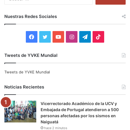
u
s
c
Nuestras Redes Sociales
a
r
:
F
T
Y
I
T
T
a
w
o
n
e
i
Tweets de YVKE Mundial
c
i
u
s
l
k
e
t
T
t
e
T
Tweets de YVKE Mundial
b
t
u
a
g
o
Noticias Recientes
o
e
b
g
r
k
Vicerrectorado Académico de la UCV y
o
r
e
r
a
Embajada de Portugal atendieron a 500
personas afectadas por los sismos en
k
a
m
Naiguatá
hace 2 minutos
m