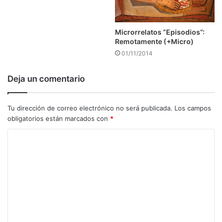
Microrrelatos “Episodios”:
Remotamente (+Micro)
01/11/2014
Deja un comentario
Tu dirección de correo electrónico no será publicada.
Los campos
obligatorios están marcados con
*
C
o
m
e
n
t