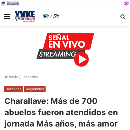
Menu
B
Inicio
/
Jornadas
Jornadas
Regionales
Charallave: Más de 700
abuelos fueron atendidos en
jornada Más años, más amor