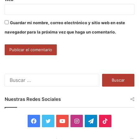
Guardar mi nombre, correo electrónico y sitio web en este
navegador para la próxima vez que haga un comentario.
B
u
s
c
Nuestras Redes Sociales
a
r
:
F
T
Y
I
T
T
a
w
o
n
e
i