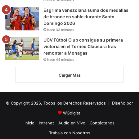
Esgrima venezolana suma dos medallas
de bronce en sable durante Santo
Domingo 2026
hace 33 minutos
UCV Fútbol Club consigue su primera
victoria en el Torneo Clausura tras
remontar a Monagas
hace 44 minutos
Cargar Mas
© Copyright 2026, Todos los Derechos Reservados | Diseño por
WGdigital
Inicio
Intranet
Audio en Vivo
Contáctenos
Trabaja con Nosotros