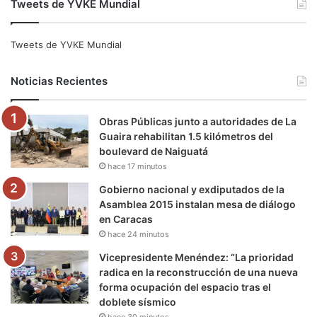
Tweets de YVKE Mundial
c
i
u
s
l
k
e
t
T
t
e
T
Tweets de YVKE Mundial
b
t
u
a
g
o
Noticias Recientes
o
e
b
g
r
k
Obras Públicas junto a autoridades de La
o
r
e
r
a
Guaira rehabilitan 1.5 kilómetros del
boulevard de Naiguatá
k
a
m
hace 17 minutos
m
Gobierno nacional y exdiputados de la
Asamblea 2015 instalan mesa de diálogo
en Caracas
hace 24 minutos
Vicepresidente Menéndez: “La prioridad
radica en la reconstrucción de una nueva
forma ocupación del espacio tras el
doblete sísmico
hace 30 minutos