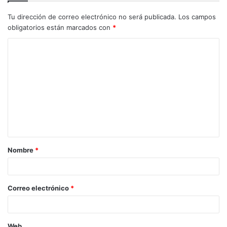
Tu dirección de correo electrónico no será publicada.
Los campos
obligatorios están marcados con
*
C
o
m
e
n
t
a
Nombre
*
r
i
o
Correo electrónico
*
*
Web