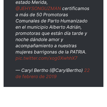
estado Merida,
@JEHYSONGUZMAN
certificamos
a más de 50 Promotoras
Comunales de Parto Humanizado
en el municipio Alberto Adrián,
promotoras que están día tarde y
noche dándole amor y
acompañamiento a nuestras
mujeres barrigonas de la PATRIA.
pic.twitter.com/xog0XwhhX7
— Caryl Bertho (@CarylBertho)
22
de febrero de 2019