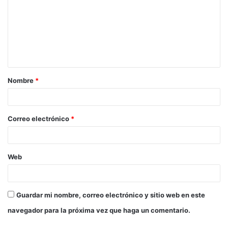
m
e
n
t
a
Nombre
*
r
i
o
Correo electrónico
*
*
Web
Guardar mi nombre, correo electrónico y sitio web en este
navegador para la próxima vez que haga un comentario.