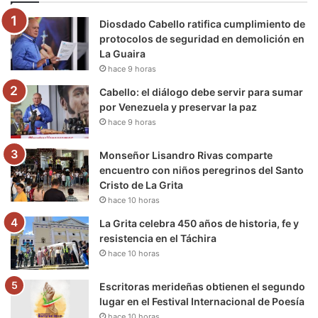
o
e
b
g
r
k
Diosdado Cabello ratifica cumplimiento de
o
r
e
r
a
protocolos de seguridad en demolición en
La Guaira
k
a
m
hace 9 horas
m
Cabello: el diálogo debe servir para sumar
por Venezuela y preservar la paz
hace 9 horas
Monseñor Lisandro Rivas comparte
encuentro con niños peregrinos del Santo
Cristo de La Grita
hace 10 horas
La Grita celebra 450 años de historia, fe y
resistencia en el Táchira
hace 10 horas
Escritoras merideñas obtienen el segundo
lugar en el Festival Internacional de Poesía
hace 10 horas