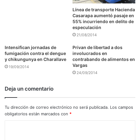
Línea de transporte Hacienda
Casarapa aumentó pasaje en
55% incurriendo en delito de
especulación
21/08/2014
Intensifican jornadas de
Privan de libertad a dos
fumigación contra el dengue
involucrados en
y chikungunya en Charallave
contrabando de alimentos en
Vargas
19/09/2014
24/09/2014
Deja un comentario
Tu dirección de correo electrónico no será publicada.
Los campos
obligatorios están marcados con
*
C
o