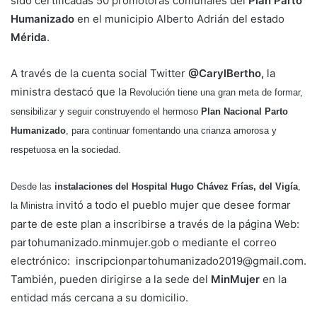
sido certificadas 50 promotoras comunales del
Plan
Parto
Humanizado
en el municipio Alberto Adrián del estado
Mérida
.
A través de la cuenta social Twitter
@CarylBertho,
la
ministra destacó que la
Revolución tiene una gran meta de formar,
sensibilizar y seguir construyendo el hermoso
Plan Nacional Parto
Humanizado
, para continuar fomentando una crianza amorosa y
respetuosa en la sociedad.
Desde las
instalaciones del Hospital Hugo Chávez Frías, del Vigía
,
invitó a todo el pueblo mujer que desee formar
la Ministra
parte de este plan a inscribirse a través de la página Web:
partohumanizado.minmujer.gob o mediante el correo
electrónico: inscripcionpartohumanizado201
9@gmail.com
.
También, pueden dirigirse a la sede del
MinMujer
en la
entidad más cercana a su domicilio.