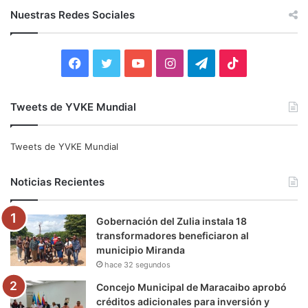
c
Nuestras Redes Sociales
a
r
:
F
T
Y
I
T
T
a
w
o
n
e
i
Tweets de YVKE Mundial
c
i
u
s
l
k
e
t
T
t
e
T
Tweets de YVKE Mundial
b
t
u
a
g
o
Noticias Recientes
o
e
b
g
r
k
Gobernación del Zulia instala 18
o
r
e
r
a
transformadores beneficiaron al
municipio Miranda
k
a
m
hace 32 segundos
m
Concejo Municipal de Maracaibo aprobó
créditos adicionales para inversión y