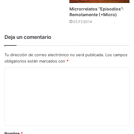
Microrrelatos “Episodios”:
Remotamente (+Micro)
01/11/2014
Deja un comentario
Tu dirección de correo electrónico no será publicada.
Los campos
obligatorios están marcados con
*
C
o
m
e
n
t
a
Nombre
*