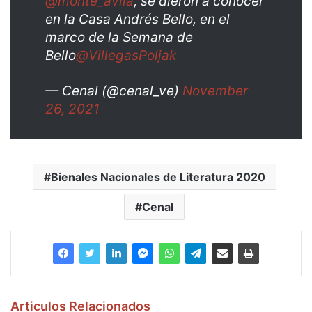
@monte_avila
, se dieron a conocer
en la Casa Andrés Bello, en el
marco de la Semana de
Bello
@VillegasPoljak
— Cenal (@cenal_ve)
November
26, 2021
Bienales Nacionales de Literatura 2020
Cenal
Articulos Relacionados