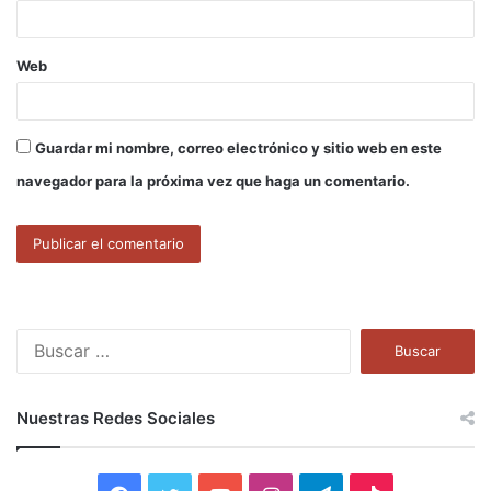
*
Web
Guardar mi nombre, correo electrónico y sitio web en este
navegador para la próxima vez que haga un comentario.
B
u
s
c
Nuestras Redes Sociales
a
r
: