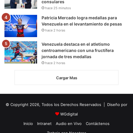
consulares
hace 25 minutos
Patricia Mercado logra medallas para
Venezuela en el levantamiento de pesas
hace 2 horas
Venezuela destaca en el atletismo
centroamericano con una fructífera
jornada de tres medallas
hace 2 horas
Cargar Mas
© Copyright 2026, Todos los Derechos Reservados | Diseño por
WGdigital
Inicio
Intranet
Audio en Vivo
Contáctenos