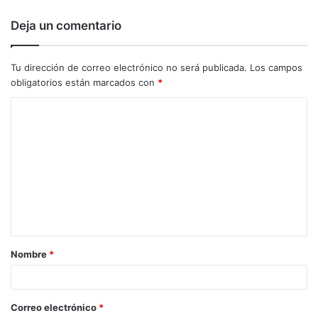
Deja un comentario
Tu dirección de correo electrónico no será publicada.
Los campos
obligatorios están marcados con
*
C
o
m
e
n
t
a
Nombre
*
r
i
o
Correo electrónico
*