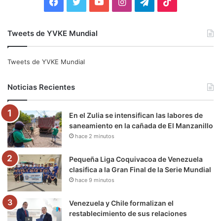
F
T
Y
I
T
T
a
w
o
n
e
i
Tweets de YVKE Mundial
c
i
u
s
l
k
e
t
T
t
e
T
Tweets de YVKE Mundial
b
t
u
a
g
o
Noticias Recientes
o
e
b
g
r
k
En el Zulia se intensifican las labores de
o
r
e
r
a
saneamiento en la cañada de El Manzanillo
hace 2 minutos
k
a
m
m
Pequeña Liga Coquivacoa de Venezuela
clasifica a la Gran Final de la Serie Mundial
hace 9 minutos
Venezuela y Chile formalizan el
restablecimiento de sus relaciones