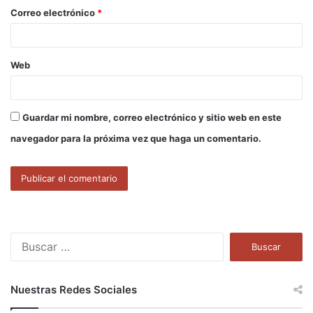
o
Correo electrónico
*
*
Web
Guardar mi nombre, correo electrónico y sitio web en este
navegador para la próxima vez que haga un comentario.
B
u
s
c
Nuestras Redes Sociales
a