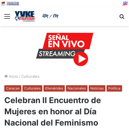
Menu
B
Inicio
/
Culturales
Caracas
Culturales
Efemérides
Nacionales
Noticias
Política
Celebran II Encuentro de
Mujeres en honor al Día
Nacional del Feminismo