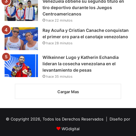
Venezuela obtiene su segundo título en
tiro deportivo durante los Juegos
Centroamericanos
hace 22 minutos
Ray Acuña y Cristian Canache conquistan
el primer oro para el canotaje venezolano
hace 28 minutos
Wilkeinner Lugo y Katherin Echandia
lideran la cosecha venezolana en el
levantamiento de pesas
hace 35 minutos
Cargar Mas
© Copyright 2026, Todos los Derechos Reservados | Diseño por
WGdigital