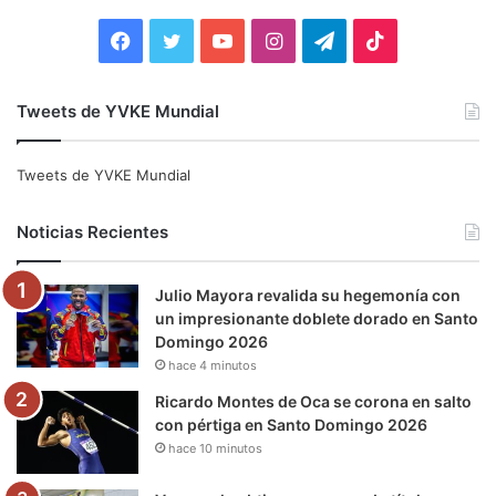
r
:
F
T
Y
I
T
T
a
w
o
n
e
i
Tweets de YVKE Mundial
c
i
u
s
l
k
e
t
T
t
e
T
Tweets de YVKE Mundial
b
t
u
a
g
o
Noticias Recientes
o
e
b
g
r
k
Julio Mayora revalida su hegemonía con
o
r
e
r
a
un impresionante doblete dorado en Santo
Domingo 2026
k
a
m
hace 4 minutos
m
Ricardo Montes de Oca se corona en salto
con pértiga en Santo Domingo 2026
hace 10 minutos