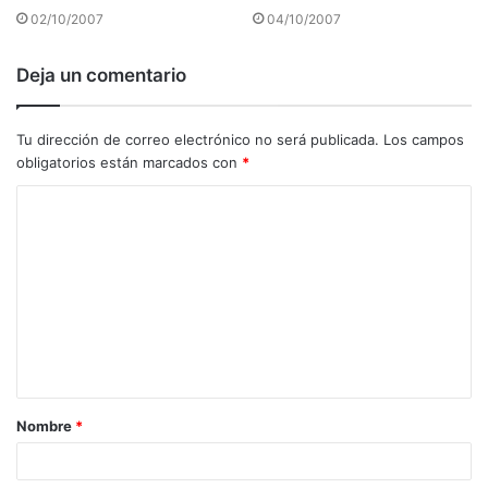
02/10/2007
04/10/2007
Deja un comentario
Tu dirección de correo electrónico no será publicada.
Los campos
obligatorios están marcados con
*
C
o
m
e
n
t
a
Nombre
*
r
i