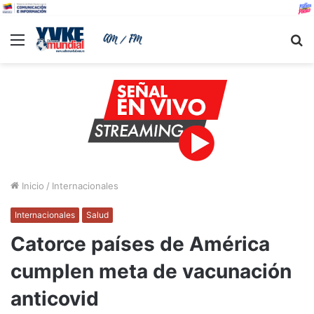
Menu
B
Inicio
/
Internacionales
Internacionales
Salud
Catorce países de América
cumplen meta de vacunación
anticovid