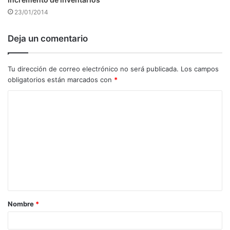
23/01/2014
Deja un comentario
Tu dirección de correo electrónico no será publicada.
Los campos
obligatorios están marcados con
*
C
o
m
e
n
t
a
Nombre
*
r
i