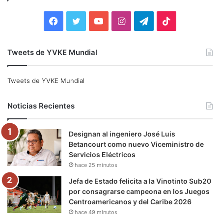
r
:
F
T
Y
I
T
T
a
w
o
n
e
i
Tweets de YVKE Mundial
c
i
u
s
l
k
e
t
T
t
e
T
Tweets de YVKE Mundial
b
t
u
a
g
o
Noticias Recientes
o
e
b
g
r
k
Designan al ingeniero José Luis
o
r
e
r
a
Betancourt como nuevo Viceministro de
Servicios Eléctricos
k
a
m
hace 25 minutos
m
Jefa de Estado felicita a la Vinotinto Sub20
por consagrarse campeona en los Juegos
Centroamericanos y del Caribe 2026
hace 49 minutos