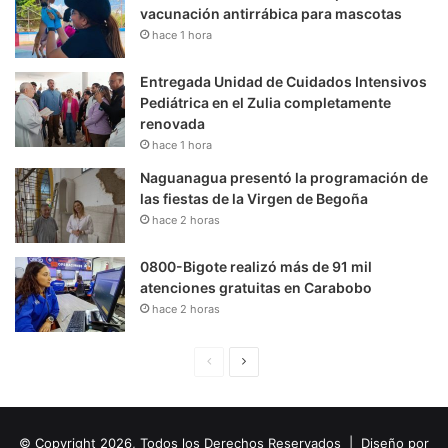
vacunación antirrábica para mascotas
hace 1 hora
Entregada Unidad de Cuidados Intensivos
Pediátrica en el Zulia completamente
renovada
hace 1 hora
Naguanagua presentó la programación de
las fiestas de la Virgen de Begoña
hace 2 horas
0800-Bigote realizó más de 91 mil
atenciones gratuitas en Carabobo
hace 2 horas
P
S
á
i
g
g
© Copyright 2026, Todos los Derechos Reservados | Diseño por
i
u