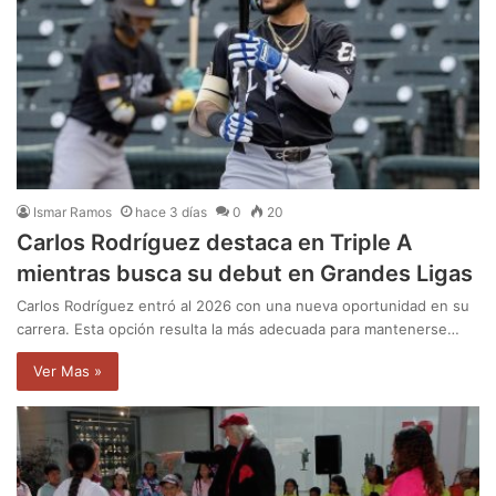
Ismar Ramos
hace 3 días
0
20
Carlos Rodríguez destaca en Triple A
mientras busca su debut en Grandes Ligas
Carlos Rodríguez entró al 2026 con una nueva oportunidad en su
carrera. Esta opción resulta la más adecuada para mantenerse…
Ver Mas »