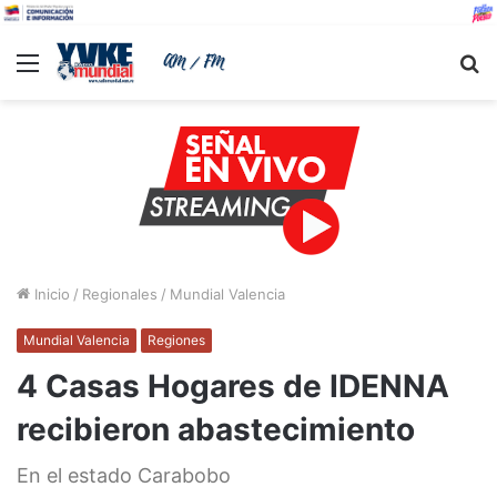
Menu
B
Inicio
/
Regionales
/
Mundial Valencia
Mundial Valencia
Regiones
4 Casas Hogares de IDENNA
recibieron abastecimiento
En el estado Carabobo