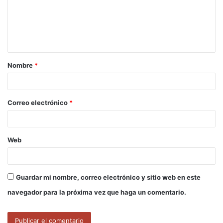
e
n
t
a
Nombre
*
r
i
o
Correo electrónico
*
*
Web
Guardar mi nombre, correo electrónico y sitio web en este
navegador para la próxima vez que haga un comentario.