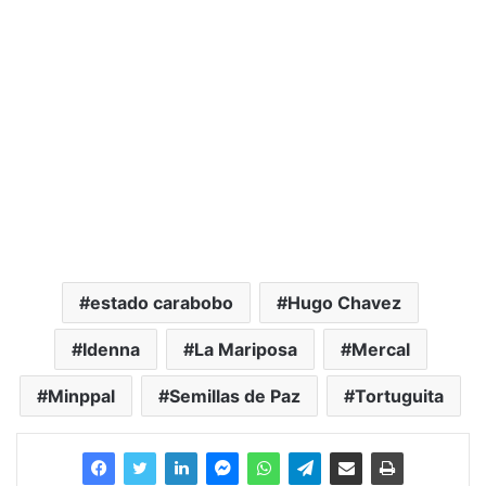
estado carabobo
Hugo Chavez
Idenna
La Mariposa
Mercal
Minppal
Semillas de Paz
Tortuguita