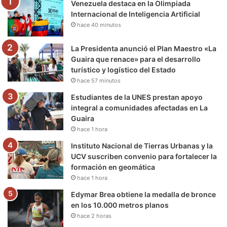
Venezuela destaca en la Olimpiada
o
r
e
r
a
Internacional de Inteligencia Artificial
hace 40 minutos
k
a
m
m
La Presidenta anunció el Plan Maestro «La
Guaira que renace» para el desarrollo
turístico y logístico del Estado
hace 57 minutos
Estudiantes de la UNES prestan apoyo
integral a comunidades afectadas en La
Guaira
hace 1 hora
Instituto Nacional de Tierras Urbanas y la
UCV suscriben convenio para fortalecer la
formación en geomática
hace 1 hora
Edymar Brea obtiene la medalla de bronce
en los 10.000 metros planos
hace 2 horas