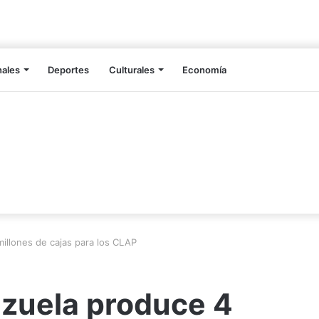
nales
Deportes
Culturales
Economía
illones de cajas para los CLAP
zuela produce 4