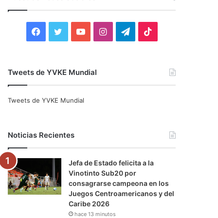
r
:
F
T
Y
I
T
T
a
w
o
n
e
i
c
i
u
s
l
k
Tweets de YVKE Mundial
e
t
T
t
e
T
Tweets de YVKE Mundial
b
t
u
a
g
o
o
e
b
g
r
k
Noticias Recientes
o
r
e
r
a
Jefa de Estado felicita a la
k
a
m
Vinotinto Sub20 por
consagrarse campeona en los
m
Juegos Centroamericanos y del
Caribe 2026
hace 13 minutos