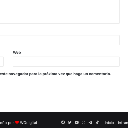
Web
 este navegador para la próxima vez que haga un comentario.
seño por
WGdigital
Facebook
Twitter
YouTube
Instagram
Telegram
TikTok
Inicio
Intra