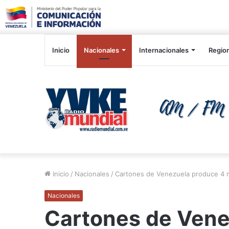
Inicio
Nacionales
Internacionales
Regio
Inicio
/
Nacionales
/
Cartones de Venezuela produce 4 m
Nacionales
Cartones de Vene