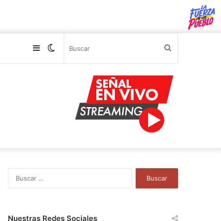
Sidebar
Switch
Buscar
skin
B
u
s
c
a
Nuestras Redes Sociales