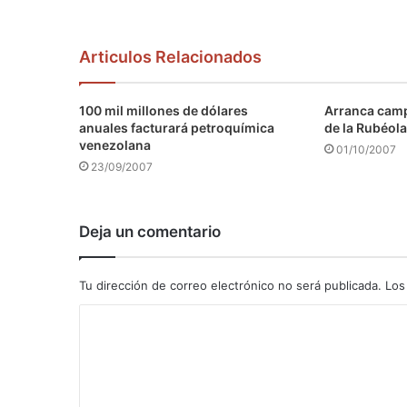
Articulos Relacionados
100 mil millones de dólares
Arranca camp
anuales facturará petroquímica
de la Rubéola
venezolana
01/10/2007
23/09/2007
Deja un comentario
Tu dirección de correo electrónico no será publicada.
Los
C
o
m
e