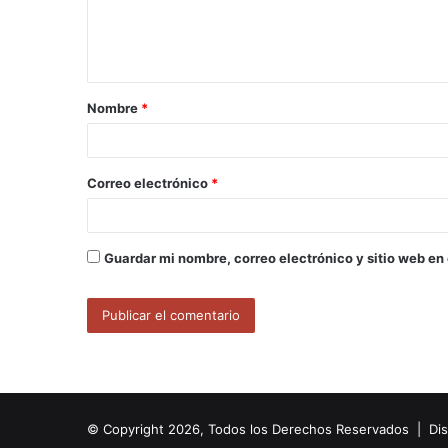
n
t
a
Nombre
*
r
i
o
Correo electrónico
*
*
Guardar mi nombre, correo electrónico y sitio web en
© Copyright 2026, Todos los Derechos Reservados | Di