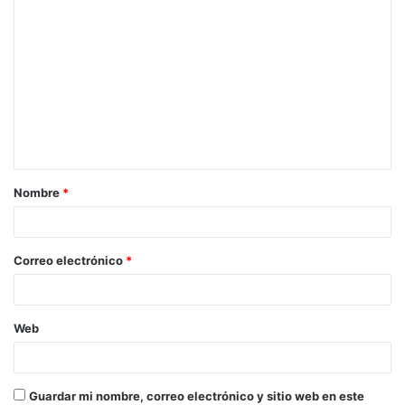
C
o
m
e
n
t
a
Nombre
*
r
i
o
Correo electrónico
*
*
Web
Guardar mi nombre, correo electrónico y sitio web en este