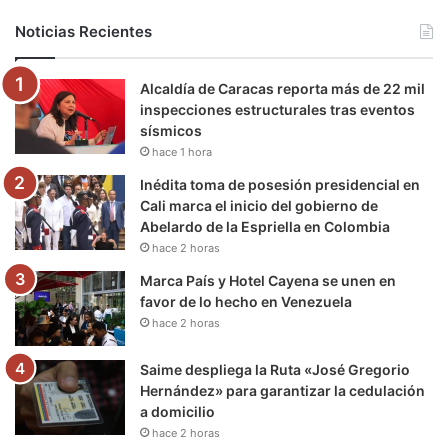
b
t
u
a
g
o
Noticias Recientes
o
e
b
g
r
k
Alcaldía de Caracas reporta más de 22 mil
o
r
e
r
a
inspecciones estructurales tras eventos
sísmicos
k
a
m
hace 1 hora
m
Inédita toma de posesión presidencial en
Cali marca el inicio del gobierno de
Abelardo de la Espriella en Colombia
hace 2 horas
Marca País y Hotel Cayena se unen en
favor de lo hecho en Venezuela
hace 2 horas
Saime despliega la Ruta «José Gregorio
Hernández» para garantizar la cedulación
a domicilio
hace 2 horas