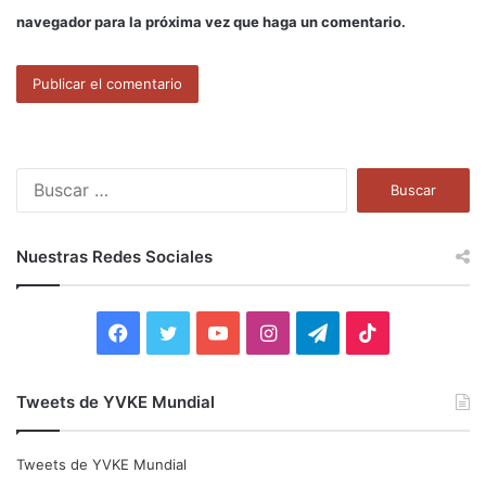
navegador para la próxima vez que haga un comentario.
B
u
s
c
Nuestras Redes Sociales
a
r
:
F
T
Y
I
T
T
a
w
o
n
e
i
Tweets de YVKE Mundial
c
i
u
s
l
k
e
t
T
t
e
T
Tweets de YVKE Mundial