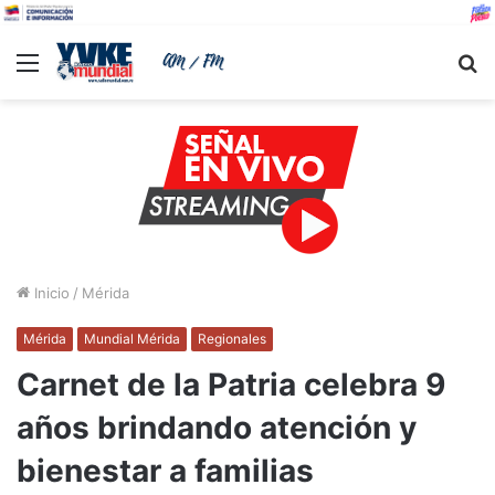
Menu
B
Inicio
/
Mérida
Mérida
Mundial Mérida
Regionales
Carnet de la Patria celebra 9
años brindando atención y
bienestar a familias