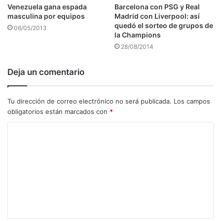
Venezuela gana espada
Barcelona con PSG y Real
masculina por equipos
Madrid con Liverpool: así
quedó el sorteo de grupos de
06/05/2013
la Champions
28/08/2014
Deja un comentario
Tu dirección de correo electrónico no será publicada.
Los campos
obligatorios están marcados con
*
C
o
m
e
n
t
a