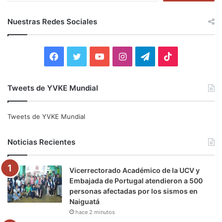
s
c
Nuestras Redes Sociales
a
r
:
F
T
Y
I
T
T
a
w
o
n
e
i
Tweets de YVKE Mundial
c
i
u
s
l
k
e
t
T
t
e
T
Tweets de YVKE Mundial
b
t
u
a
g
o
Noticias Recientes
o
e
b
g
r
k
Vicerrectorado Académico de la UCV y
o
r
e
r
a
Embajada de Portugal atendieron a 500
personas afectadas por los sismos en
k
a
m
Naiguatá
hace 2 minutos
m