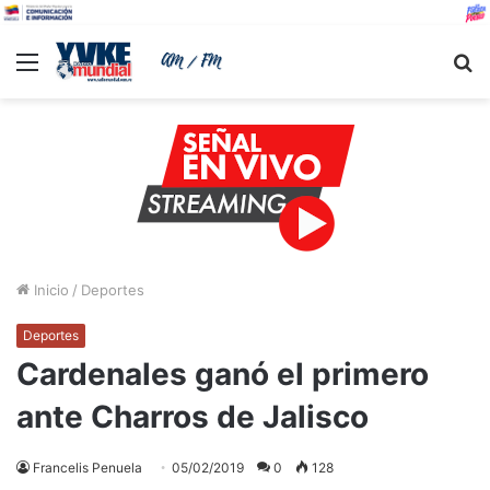
Menu
B
Inicio
/
Deportes
Deportes
Cardenales ganó el primero
ante Charros de Jalisco
Francelis Penuela
05/02/2019
0
128