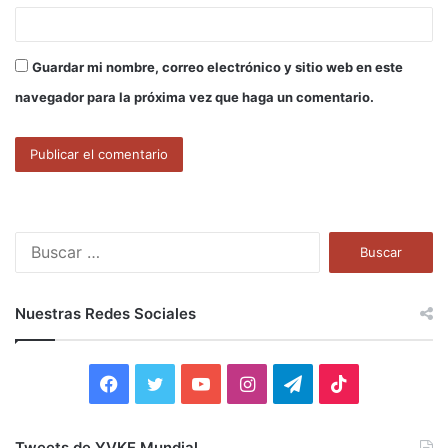
Guardar mi nombre, correo electrónico y sitio web en este
navegador para la próxima vez que haga un comentario.
B
u
s
c
Nuestras Redes Sociales
a
r
:
F
T
Y
I
T
T
a
w
o
n
e
i
Tweets de YVKE Mundial