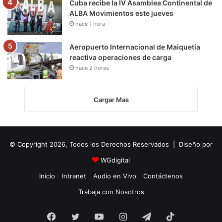
Cuba recibe la IV Asamblea Continental de
ALBA Movimientos este jueves
hace 1 hora
Aeropuerto Internacional de Maiquetía
reactiva operaciones de carga
hace 2 horas
Cargar Mas
© Copyright 2026, Todos los Derechos Reservados | Diseño por
WGdigital
Inicio
Intranet
Audio en Vivo
Contáctenos
Trabaja con Nosotros
Facebook
Twitter
YouTube
Instagram
Telegram
TikTok