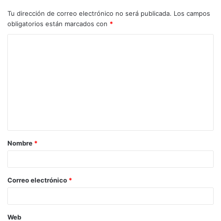
Tu dirección de correo electrónico no será publicada.
Los campos
obligatorios están marcados con
*
C
o
m
e
n
t
a
Nombre
*
r
i
o
Correo electrónico
*
*
Web