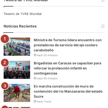
c
i
u
s
l
k
e
t
T
t
e
T
Tweets de YVKE Mundial
b
t
u
a
g
o
Noticias Recientes
o
e
b
g
r
k
Ministra de Turismo lidera encuentro con
o
r
e
r
a
prestadores de servicio del eje costero
carabobeño
k
a
m
hace 25 minutos
m
Brigadistas en Caracas se capacitan para
reforzar la protección infantil en
contingencias
hace 45 minutos
En marcha construcción de muro de
contención del río Manzanares del estado
Sucre
hace 1 hora