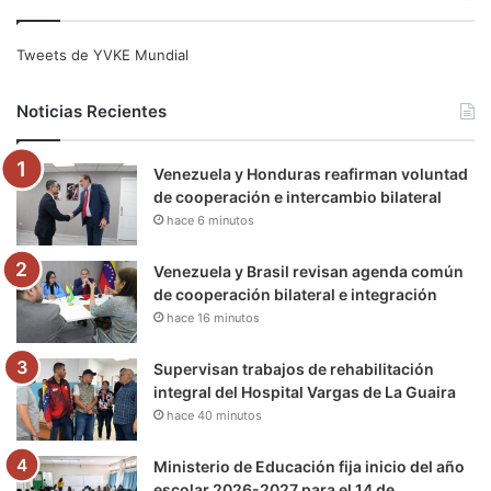
c
i
u
s
l
k
e
t
T
t
e
T
Tweets de YVKE Mundial
b
t
u
a
g
o
Noticias Recientes
o
e
b
g
r
k
Venezuela y Honduras reafirman voluntad
o
r
e
r
a
de cooperación e intercambio bilateral
hace 6 minutos
k
a
m
m
Venezuela y Brasil revisan agenda común
de cooperación bilateral e integración
hace 16 minutos
Supervisan trabajos de rehabilitación
integral del Hospital Vargas de La Guaira
hace 40 minutos
Ministerio de Educación fija inicio del año
escolar 2026-2027 para el 14 de