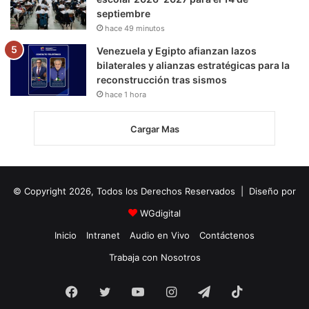
septiembre
hace 49 minutos
Venezuela y Egipto afianzan lazos
bilaterales y alianzas estratégicas para la
reconstrucción tras sismos
hace 1 hora
Cargar Mas
© Copyright 2026, Todos los Derechos Reservados | Diseño por
WGdigital
Inicio
Intranet
Audio en Vivo
Contáctenos
Trabaja con Nosotros
Facebook
Twitter
YouTube
Instagram
Telegram
TikTok