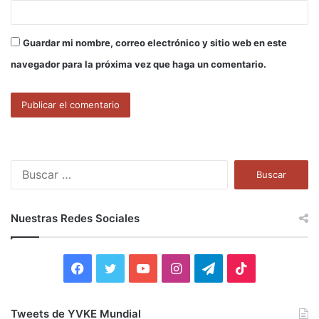
Guardar mi nombre, correo electrónico y sitio web en este
navegador para la próxima vez que haga un comentario.
B
u
s
c
Nuestras Redes Sociales
a
r
:
F
T
Y
I
T
T
a
w
o
n
e
i
Tweets de YVKE Mundial