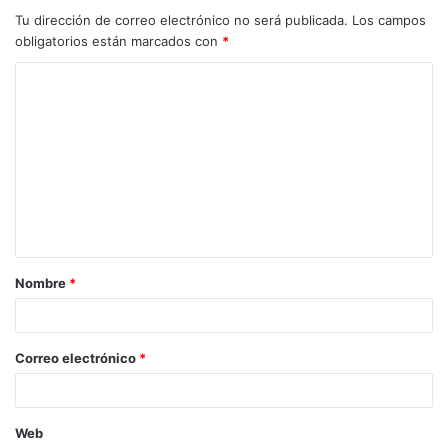
Tu dirección de correo electrónico no será publicada.
Los campos
obligatorios están marcados con
*
C
o
m
e
n
t
a
Nombre
*
r
i
o
Correo electrónico
*
*
Web