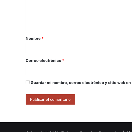
e
n
t
a
Nombre
*
r
i
o
Correo electrónico
*
*
Guardar mi nombre, correo electrónico y sitio web en