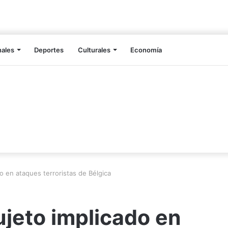
nales
Deportes
Culturales
Economía
o en ataques terroristas de Bélgica
ujeto implicado en