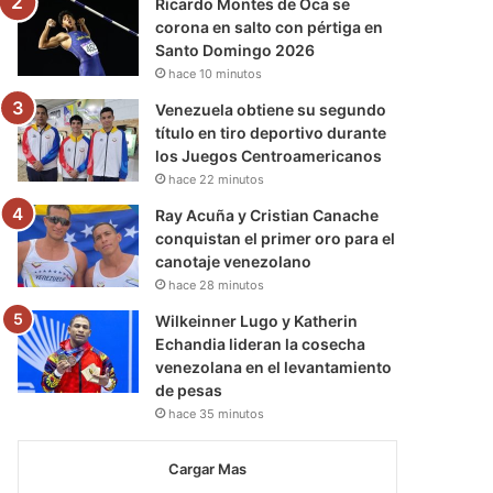
Ricardo Montes de Oca se
corona en salto con pértiga en
Santo Domingo 2026
hace 10 minutos
Venezuela obtiene su segundo
título en tiro deportivo durante
los Juegos Centroamericanos
hace 22 minutos
Ray Acuña y Cristian Canache
conquistan el primer oro para el
canotaje venezolano
hace 28 minutos
Wilkeinner Lugo y Katherin
Echandia lideran la cosecha
venezolana en el levantamiento
de pesas
hace 35 minutos
Cargar Mas