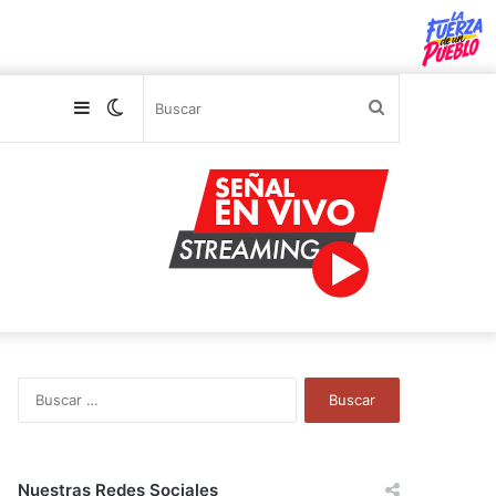
Sidebar
Switch
Buscar
skin
B
u
s
c
a
Nuestras Redes Sociales