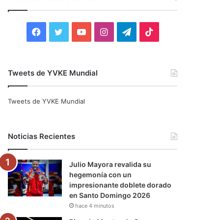
r
:
F
T
Y
I
T
T
a
w
o
n
e
i
c
i
u
s
l
k
Tweets de YVKE Mundial
e
t
T
t
e
T
Tweets de YVKE Mundial
b
t
u
a
g
o
o
e
b
g
r
k
Noticias Recientes
o
r
e
r
a
Julio Mayora revalida su
k
a
m
hegemonía con un
impresionante doblete dorado
m
en Santo Domingo 2026
hace 4 minutos