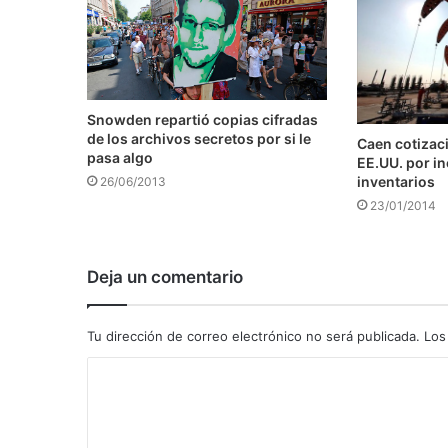
Snowden repartió copias cifradas
de los archivos secretos por si le
Caen cotizaci
pasa algo
EE.UU. por i
inventarios
26/06/2013
23/01/2014
Deja un comentario
Tu dirección de correo electrónico no será publicada.
Los
C
o
m