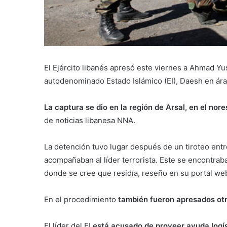
El Ejército libanés apresó este viernes a Ahmad Yus
autodenominado Estado Islámico (EI), Daesh en ára
La captura se dio en la región de Arsal, en el nore
de noticias libanesa NNA.
La detención tuvo lugar después de un tiroteo entr
acompañaban al líder terrorista. Este se encontr
donde se cree que residía, reseño en su portal web
En el procedimiento
también fueron apresados otr
El líder del EI
está acusado de proveer ayuda logís