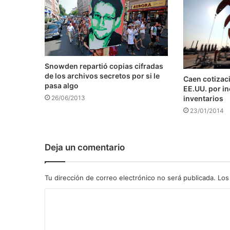
Snowden repartió copias cifradas
de los archivos secretos por si le
Caen cotizaci
pasa algo
EE.UU. por i
inventarios
26/06/2013
23/01/2014
Deja un comentario
Tu dirección de correo electrónico no será publicada.
Los
C
o
m