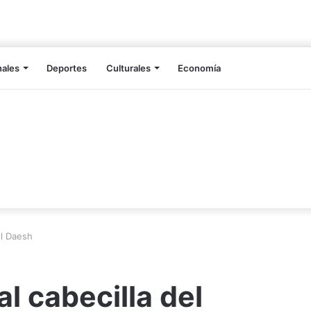
nales
Deportes
Culturales
Economía
el Daesh
l cabecilla del