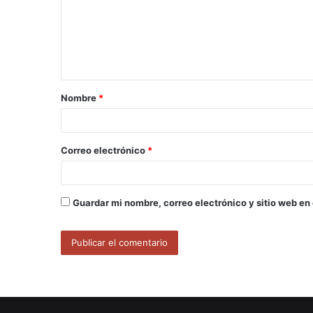
e
n
t
a
Nombre
*
r
i
o
Correo electrónico
*
*
Guardar mi nombre, correo electrónico y sitio web en