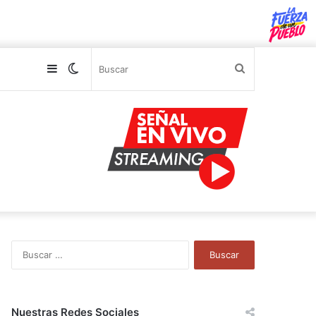
Sidebar
Switch
Buscar
skin
B
u
s
c
a
Nuestras Redes Sociales