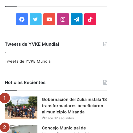
r
:
F
T
Y
I
T
T
a
w
o
n
e
i
c
i
u
s
l
k
Tweets de YVKE Mundial
e
t
T
t
e
T
Tweets de YVKE Mundial
b
t
u
a
g
o
o
e
b
g
r
k
Noticias Recientes
o
r
e
r
a
Gobernación del Zulia instala 18
k
a
m
transformadores beneficiaron
al municipio Miranda
m
hace 32 segundos
Concejo Municipal de