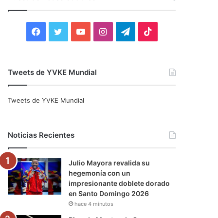
r
:
F
T
Y
I
T
T
a
w
o
n
e
i
c
i
u
s
l
k
Tweets de YVKE Mundial
e
t
T
t
e
T
Tweets de YVKE Mundial
b
t
u
a
g
o
o
e
b
g
r
k
Noticias Recientes
o
r
e
r
a
Julio Mayora revalida su
k
a
m
hegemonía con un
impresionante doblete dorado
m
en Santo Domingo 2026
hace 4 minutos