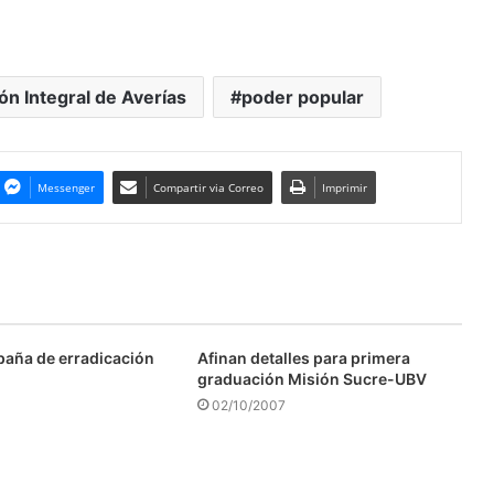
ón Integral de Averías
poder popular
Messenger
Compartir via Correo
Imprimir
aña de erradicación
Afinan detalles para primera
graduación Misión Sucre-UBV
02/10/2007