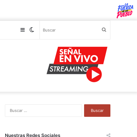
Sidebar
Switch
Buscar
skin
B
u
s
c
a
Nuestras Redes Sociales