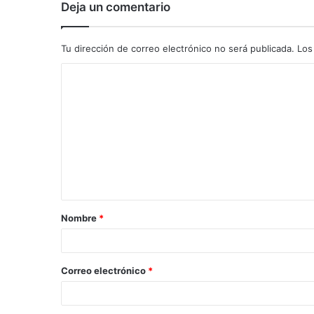
Deja un comentario
Tu dirección de correo electrónico no será publicada.
Los
C
o
m
e
n
t
a
Nombre
*
r
i
o
Correo electrónico
*
*