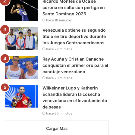
Ricardo Montes de Oca se
corona en salto con pértiga en
Santo Domingo 2026
hace 10 minutos
Venezuela obtiene su segundo
título en tiro deportivo durante
los Juegos Centroamericanos
hace 22 minutos
Ray Acuña y Cristian Canache
conquistan el primer oro para el
canotaje venezolano
hace 28 minutos
Wilkeinner Lugo y Katherin
Echandia lideran la cosecha
venezolana en el levantamiento
de pesas
hace 35 minutos
Cargar Mas