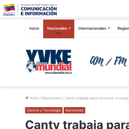
Inicio
Nacionales
Internacionales
Regio
Inicio
/
Nacionales
/
Cantv trabaja para conectar a usua
Ciencia y Tecnología
Nacionales
Cantv trabaja par