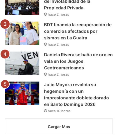
de Inviolabilidad de la
Propiedad Privada
hace 2 horas
BDT financia la recuperación de
comercios afectados por
sismos en La Guaira
hace 2 horas
Daniela Rivera se baña de oro en
vela en los Juegos
Centroamericanos
hace 2 horas
Julio Mayora revalida su
hegemonía con un
impresionante doblete dorado
en Santo Domingo 2026
hace 10 horas
Cargar Mas