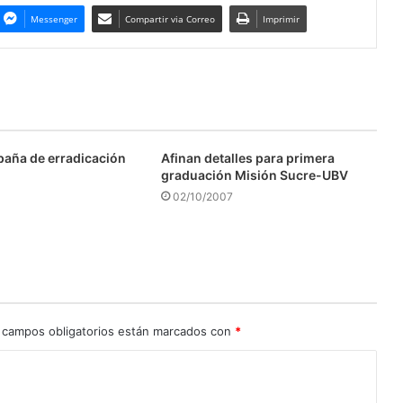
Messenger
Compartir via Correo
Imprimir
aña de erradicación
Afinan detalles para primera
graduación Misión Sucre-UBV
02/10/2007
 campos obligatorios están marcados con
*