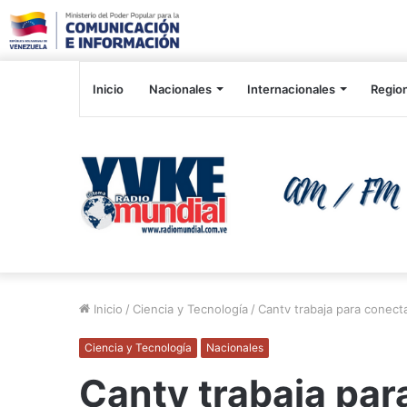
Inicio
Nacionales
Internacionales
Regio
Inicio
/
Ciencia y Tecnología
/
Cantv trabaja para conect
Ciencia y Tecnología
Nacionales
Cantv trabaja par