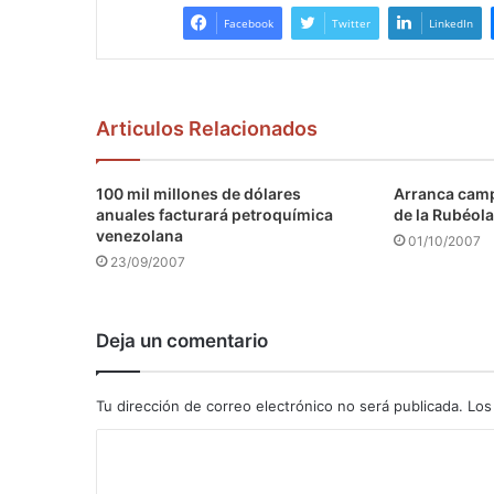
Facebook
Twitter
LinkedIn
Articulos Relacionados
100 mil millones de dólares
Arranca camp
anuales facturará petroquímica
de la Rubéola
venezolana
01/10/2007
23/09/2007
Deja un comentario
Tu dirección de correo electrónico no será publicada.
Los
C
o