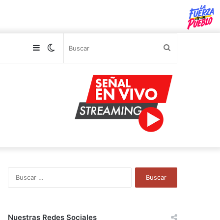
Sidebar
Switch
Buscar
skin
B
u
s
c
a
Nuestras Redes Sociales