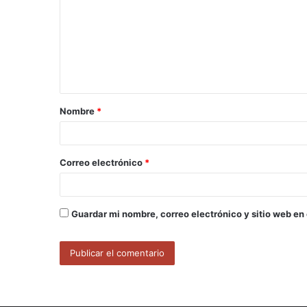
m
e
n
t
a
Nombre
*
r
i
o
Correo electrónico
*
*
Guardar mi nombre, correo electrónico y sitio web en