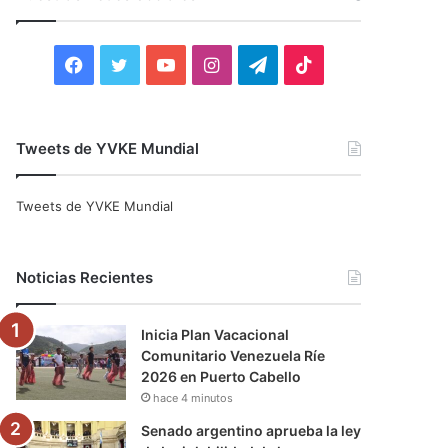
r
:
F
T
Y
I
T
T
a
w
o
n
e
i
c
i
u
s
l
k
Tweets de YVKE Mundial
e
t
T
t
e
T
Tweets de YVKE Mundial
b
t
u
a
g
o
o
e
b
g
r
k
Noticias Recientes
o
r
e
r
a
Inicia Plan Vacacional
k
a
m
Comunitario Venezuela Ríe
2026 en Puerto Cabello
m
hace 4 minutos
Senado argentino aprueba la ley