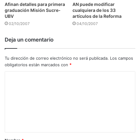
Afinan detalles para primera
AN puede modificar
graduación Misión Sucre-
cualquiera de los 33
UBV
artículos de la Reforma
02/10/2007
04/10/2007
Deja un comentario
Tu dirección de correo electrónico no será publicada.
Los campos
obligatorios están marcados con
*
C
o
m
e
n
t
a