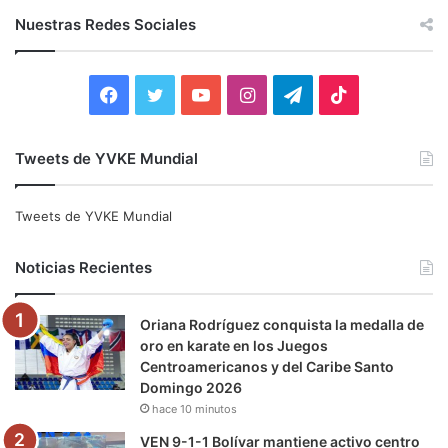
c
Nuestras Redes Sociales
a
r
:
F
T
Y
I
T
T
a
w
o
n
e
i
Tweets de YVKE Mundial
c
i
u
s
l
k
e
t
T
t
e
T
Tweets de YVKE Mundial
b
t
u
a
g
o
Noticias Recientes
o
e
b
g
r
k
Oriana Rodríguez conquista la medalla de
o
r
e
r
a
oro en karate en los Juegos
Centroamericanos y del Caribe Santo
k
a
m
Domingo 2026
hace 10 minutos
m
VEN 9-1-1 Bolívar mantiene activo centro