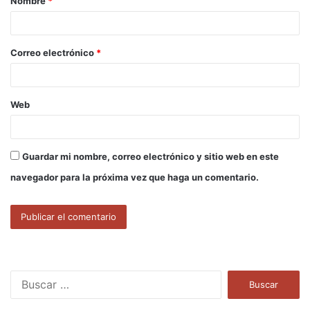
Nombre
*
r
i
o
Correo electrónico
*
*
Web
Guardar mi nombre, correo electrónico y sitio web en este
navegador para la próxima vez que haga un comentario.
B
u
s