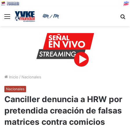
Menu
B
Inicio
/
Nacionales
Nacionales
Canciller denuncia a HRW por
pretendida creación de falsas
matrices contra comicios