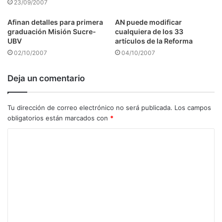
23/09/2007
Afinan detalles para primera
AN puede modificar
graduación Misión Sucre-
cualquiera de los 33
UBV
artículos de la Reforma
02/10/2007
04/10/2007
Deja un comentario
Tu dirección de correo electrónico no será publicada.
Los campos
obligatorios están marcados con
*
C
o
m
e
n
t