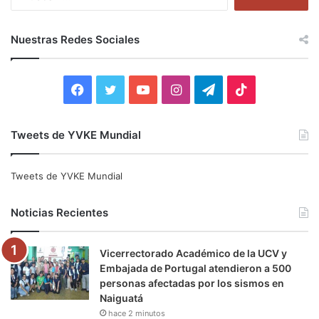
u
s
c
Nuestras Redes Sociales
a
r
:
F
T
Y
I
T
T
a
w
o
n
e
i
Tweets de YVKE Mundial
c
i
u
s
l
k
e
t
T
t
e
T
Tweets de YVKE Mundial
b
t
u
a
g
o
Noticias Recientes
o
e
b
g
r
k
Vicerrectorado Académico de la UCV y
o
r
e
r
a
Embajada de Portugal atendieron a 500
personas afectadas por los sismos en
k
a
m
Naiguatá
hace 2 minutos
m