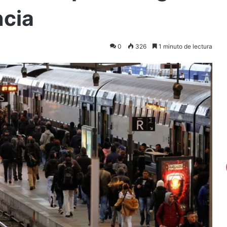
ncia
0
326
1 minuto de lectura