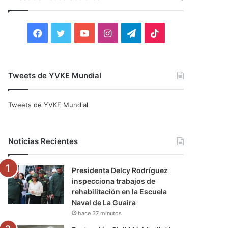
r
:
F
T
Y
I
T
T
a
w
o
n
e
i
c
i
u
s
l
k
Tweets de YVKE Mundial
e
t
T
t
e
T
Tweets de YVKE Mundial
b
t
u
a
g
o
o
e
b
g
r
k
Noticias Recientes
o
r
e
r
a
Presidenta Delcy Rodríguez
k
a
m
inspecciona trabajos de
rehabilitación en la Escuela
m
Naval de La Guaira
hace 37 minutos