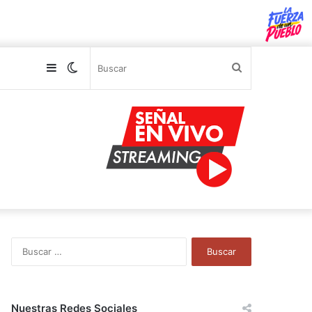
Sidebar
Switch
Buscar
skin
B
u
s
c
a
Nuestras Redes Sociales