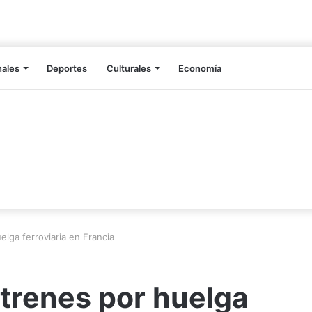
nales
Deportes
Culturales
Economía
elga ferroviaria en Francia
 trenes por huelga