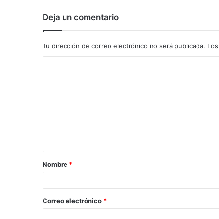
Deja un comentario
Tu dirección de correo electrónico no será publicada.
Los
C
o
m
e
n
t
a
Nombre
*
r
i
o
Correo electrónico
*
*