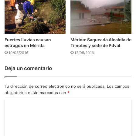
Fuertes lluvias causan
Mérida: Saqueada Alcaldía de
estragos en Mérida
Timotes y sede de Pdval
10/05/2016
12/05/2016
Deja un comentario
Tu dirección de correo electrónico no será publicada.
Los campos
obligatorios están marcados con
*
C
o
m
e