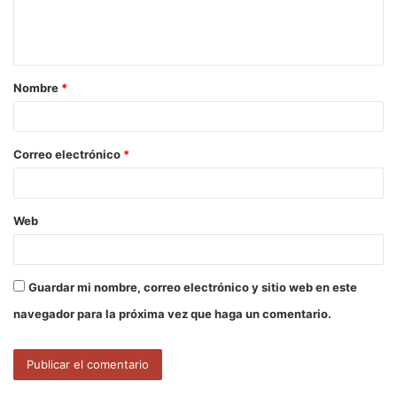
n
t
a
Nombre
*
r
i
o
Correo electrónico
*
*
Web
Guardar mi nombre, correo electrónico y sitio web en este
navegador para la próxima vez que haga un comentario.