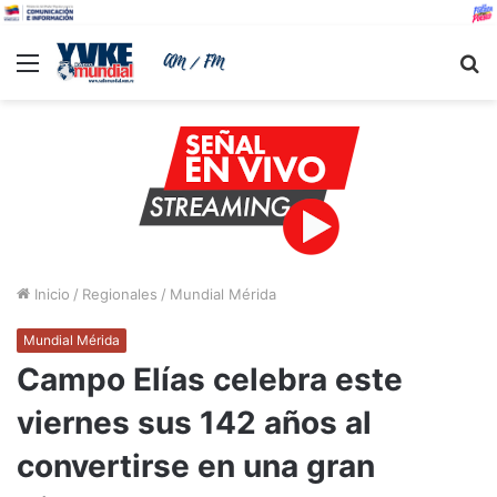
Menu
B
Inicio
/
Regionales
/
Mundial Mérida
Mundial Mérida
Campo Elías celebra este
viernes sus 142 años al
convertirse en una gran