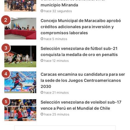
municipio Miranda
k
a
m
hace 32 segundos
m
Concejo Municipal de Maracaibo aprobó
créditos adicionales para inversión y
compromisos laborales
hace 5 minutos
Selección venezolana de fútbol sub-21
conquista la medalla de oro en penaltis
hace 12 minutos
Caracas encamina su candidatura para ser
la sede de los Juegos Centroamericanos
2030
hace 21 minutos
Selección venezolana de voleibol sub-17
vence a Perú en el Mundial de Chile
hace 25 minutos