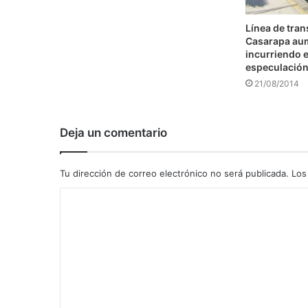
Línea de tra
Casarapa au
incurriendo e
especulació
21/08/2014
Deja un comentario
Tu dirección de correo electrónico no será publicada.
Los
C
o
m
e
n
t