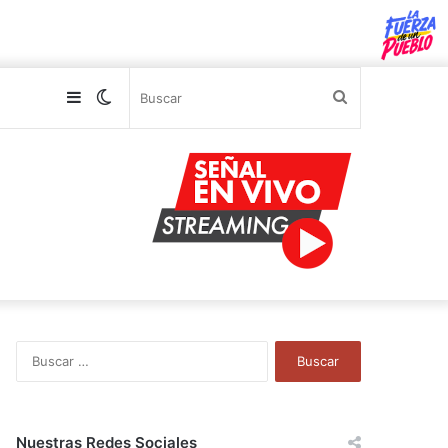
Sidebar
Switch
Buscar
skin
B
u
s
c
a
Nuestras Redes Sociales