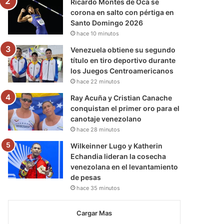
Ricardo Montes de Oca se
corona en salto con pértiga en
Santo Domingo 2026
hace 10 minutos
Venezuela obtiene su segundo
título en tiro deportivo durante
los Juegos Centroamericanos
hace 22 minutos
Ray Acuña y Cristian Canache
conquistan el primer oro para el
canotaje venezolano
hace 28 minutos
Wilkeinner Lugo y Katherin
Echandia lideran la cosecha
venezolana en el levantamiento
de pesas
hace 35 minutos
Cargar Mas