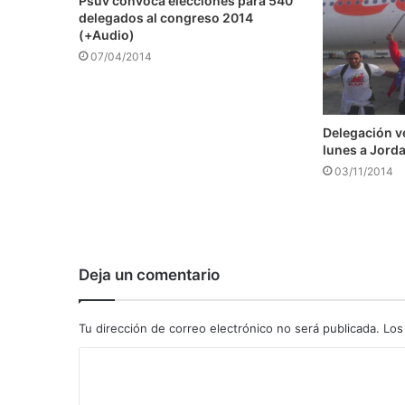
Psuv convoca elecciones para 540
delegados al congreso 2014
(+Audio)
07/04/2014
Delegación v
lunes a Jord
03/11/2014
Deja un comentario
Tu dirección de correo electrónico no será publicada.
Los
C
o