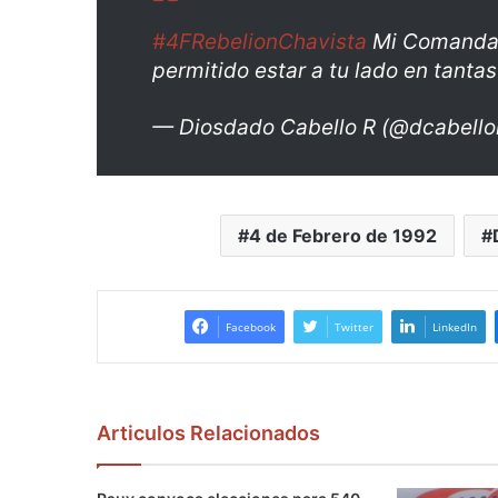
#4FRebelionChavista
Mi Comandan
permitido estar a tu lado en tantas
— Diosdado Cabello R (@dcabello
4 de Febrero de 1992
Facebook
Twitter
LinkedIn
Articulos Relacionados