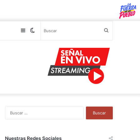
Sidebar
Switch
Buscar
skin
B
u
s
c
a
Nuestras Redes Sociales