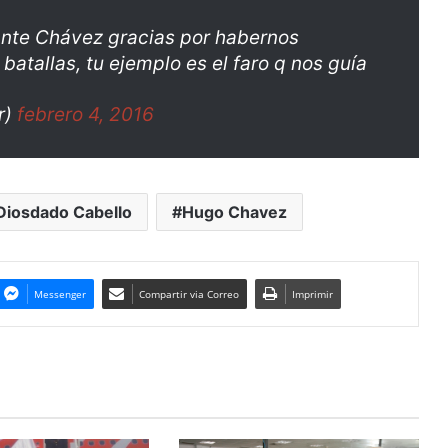
te Chávez gracias por habernos
 batallas, tu ejemplo es el faro q nos guía
r)
febrero 4, 2016
Diosdado Cabello
Hugo Chavez
Messenger
Compartir via Correo
Imprimir