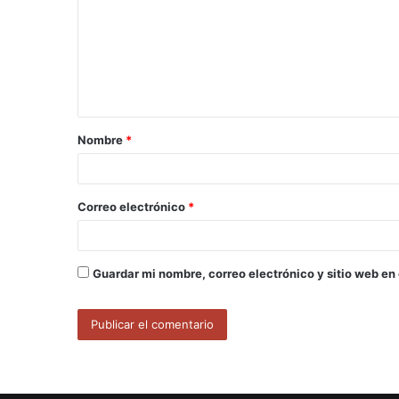
m
e
n
t
a
Nombre
*
r
i
o
Correo electrónico
*
*
Guardar mi nombre, correo electrónico y sitio web en