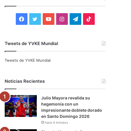
r
:
F
T
Y
I
T
T
a
w
o
n
e
i
c
i
u
s
l
k
Tweets de YVKE Mundial
e
t
T
t
e
T
Tweets de YVKE Mundial
b
t
u
a
g
o
o
e
b
g
r
k
Noticias Recientes
o
r
e
r
a
Julio Mayora revalida su
k
a
m
hegemonía con un
impresionante doblete dorado
m
en Santo Domingo 2026
hace 4 minutos