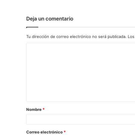
Deja un comentario
Tu dirección de correo electrónico no será publicada.
Los
C
o
m
e
n
t
a
Nombre
*
r
i
o
Correo electrónico
*