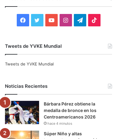
r
:
F
T
Y
I
T
T
a
w
o
n
e
i
c
i
u
s
l
k
Tweets de YVKE Mundial
e
t
T
t
e
T
Tweets de YVKE Mundial
b
t
u
a
g
o
o
e
b
g
r
k
Noticias Recientes
o
r
e
r
a
Bárbara Pérez obtiene la
k
a
m
medalla de bronce en los
Centroamericanos 2026
m
hace 4 minutos
Súper Niño y altas