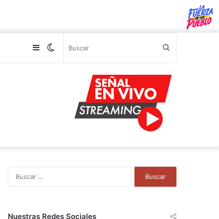
Sidebar
Switch
Buscar
skin
B
u
s
c
a
Nuestras Redes Sociales