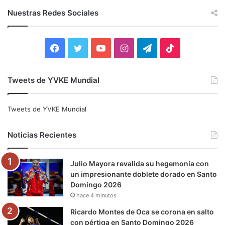
c
Nuestras Redes Sociales
a
r
:
F
T
Y
I
T
T
a
w
o
n
e
i
Tweets de YVKE Mundial
c
i
u
s
l
k
e
t
T
t
e
T
Tweets de YVKE Mundial
b
t
u
a
g
o
Noticias Recientes
o
e
b
g
r
k
Julio Mayora revalida su hegemonía con
o
r
e
r
a
un impresionante doblete dorado en Santo
Domingo 2026
k
a
m
hace 4 minutos
m
Ricardo Montes de Oca se corona en salto
con pértiga en Santo Domingo 2026