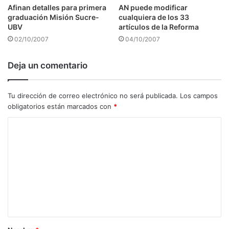
Afinan detalles para primera
AN puede modificar
graduación Misión Sucre-
cualquiera de los 33
UBV
artículos de la Reforma
02/10/2007
04/10/2007
Deja un comentario
Tu dirección de correo electrónico no será publicada.
Los campos
obligatorios están marcados con
*
C
o
m
e
n
t
a