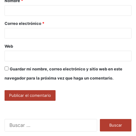
Nombre
*
r
i
o
Correo electrónico
*
*
Web
Guardar mi nombre, correo electrónico y sitio web en este
navegador para la próxima vez que haga un comentario.
B
u
s