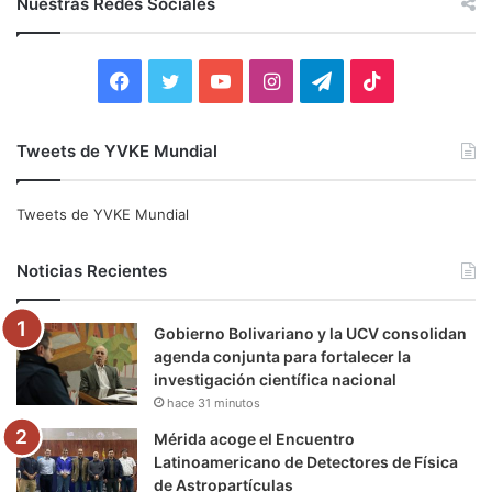
Nuestras Redes Sociales
a
r
:
F
T
Y
I
T
T
a
w
o
n
e
i
Tweets de YVKE Mundial
c
i
u
s
l
k
e
t
T
t
e
T
Tweets de YVKE Mundial
b
t
u
a
g
o
Noticias Recientes
o
e
b
g
r
k
Gobierno Bolivariano y la UCV consolidan
o
r
e
r
a
agenda conjunta para fortalecer la
investigación científica nacional
k
a
m
hace 31 minutos
m
Mérida acoge el Encuentro
Latinoamericano de Detectores de Física
de Astropartículas