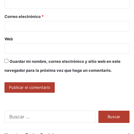
i
o
Correo electrónico
*
*
Web
Guardar mi nombre, correo electrónico y sitio web en este
navegador para la próxima vez que haga un comentario.
B
u
s
c