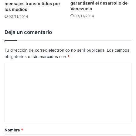
garantizará el desarrollo de
mensajes transmitidos por
Venezuela
los medios
03/11/2014
03/11/2014
Deja un comentario
Tu dirección de correo electrónico no será publicada.
Los campos
obligatorios están marcados con
*
C
o
m
e
n
t
a
Nombre
*
r