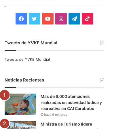
r
:
F
T
Y
I
T
T
a
w
o
n
e
i
c
i
u
s
l
k
Tweets de YVKE Mundial
e
t
T
t
e
T
Tweets de YVKE Mundial
b
t
u
a
g
o
o
e
b
g
r
k
Noticias Recientes
o
r
e
r
a
Más de 6.000 atenciones
k
a
m
realizadas en actividad lúdica y
recreativa en CAI Carabobo
m
hace 6 minutos
Ministra de Turismo lidera