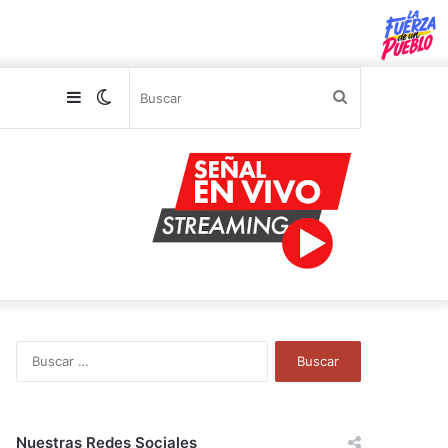
Sidebar
Switch
Buscar
skin
B
u
s
c
a
Nuestras Redes Sociales