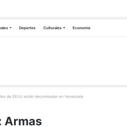
nales
Deportes
Culturales
Economía
entes de EEUU están decomisadas en Venezuela
l: Armas