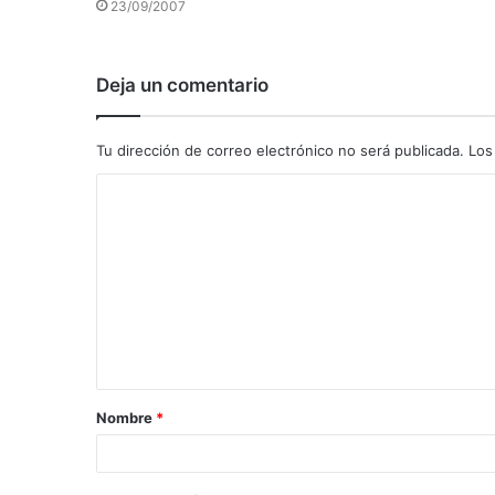
23/09/2007
Deja un comentario
Tu dirección de correo electrónico no será publicada.
Los
C
o
m
e
n
t
a
Nombre
*
r
i
o