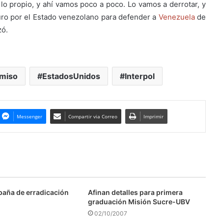
lo propio, y ahí vamos poco a poco. Lo vamos a derrotar, y
ro por el Estado venezolano para defender a
Venezuela
de
zó.
miso
EstadosUnidos
Interpol
Messenger
Compartir via Correo
Imprimir
aña de erradicación
Afinan detalles para primera
graduación Misión Sucre-UBV
02/10/2007