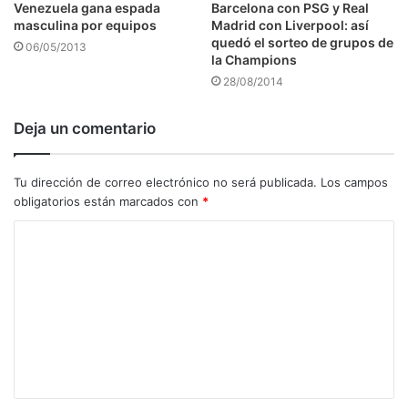
Venezuela gana espada
Barcelona con PSG y Real
masculina por equipos
Madrid con Liverpool: así
quedó el sorteo de grupos de
06/05/2013
la Champions
28/08/2014
Deja un comentario
Tu dirección de correo electrónico no será publicada.
Los campos
obligatorios están marcados con
*
C
o
m
e
n
t
a