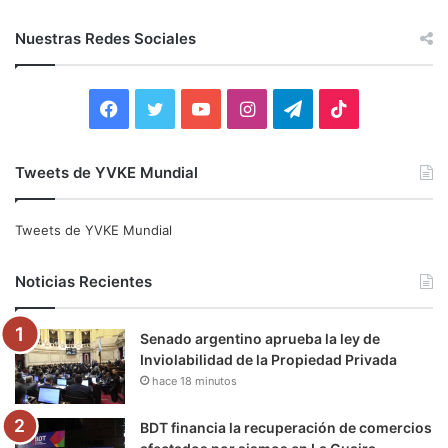
s
c
Nuestras Redes Sociales
a
r
:
F
T
Y
I
T
T
a
w
o
n
e
i
Tweets de YVKE Mundial
c
i
u
s
l
k
e
t
T
t
e
T
Tweets de YVKE Mundial
b
t
u
a
g
o
Noticias Recientes
o
e
b
g
r
k
Senado argentino aprueba la ley de
o
r
e
r
a
Inviolabilidad de la Propiedad Privada
hace 18 minutos
k
a
m
m
BDT financia la recuperación de comercios