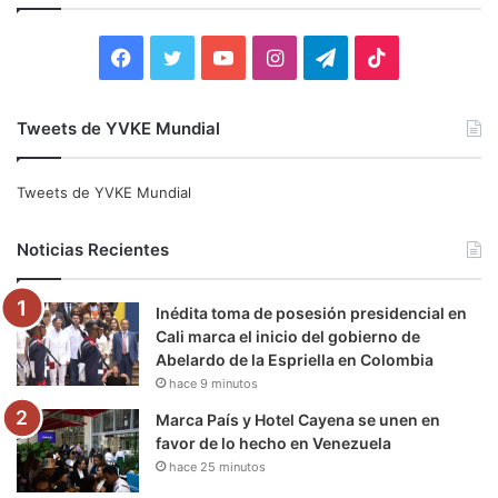
r
:
F
T
Y
I
T
T
a
w
o
n
e
i
Tweets de YVKE Mundial
c
i
u
s
l
k
e
t
T
t
e
T
Tweets de YVKE Mundial
b
t
u
a
g
o
Noticias Recientes
o
e
b
g
r
k
Inédita toma de posesión presidencial en
o
r
e
r
a
Cali marca el inicio del gobierno de
Abelardo de la Espriella en Colombia
k
a
m
hace 9 minutos
m
Marca País y Hotel Cayena se unen en
favor de lo hecho en Venezuela
hace 25 minutos