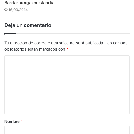
Bardarbunga en Islandia
16/09/2014
Deja un comentario
Tu dirección de correo electrónico no será publicada.
Los campos
obligatorios están marcados con
*
C
o
m
e
n
t
a
Nombre
*
r
i