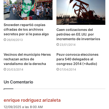
Snowden repartió copias
cifradas de los archivos
Caen cotizaciones del
secretos por si le pasa algo
petróleo en EE.UU. por
incremento de inventarios
26/06/2013
23/01/2014
Vecinos del municipio Heres
Psuv convoca elecciones
rechazan actos de
para 540 delegados al
vandalismo de la derecha
congreso 2014 (+Audio)
20/03/2014
07/04/2014
Un Comentario
d
enrique rodriguez arizaleta
i
12/09/2025 a las 8:00 AM