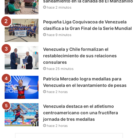
saneamiento en la cañada de El Manzanillo
hace 2 minutos
k
a
m
m
Pequeña Liga Coquivacoa de Venezuela
clasifica a la Gran Final de la Serie Mundial
hace 9 minutos
Venezuela y Chile formalizan el
restablecimiento de sus relaciones
consulares
hace 25 minutos
Patricia Mercado logra medallas para
Venezuela en el levantamiento de pesas
hace 2 horas
Venezuela destaca en el atletismo
centroamericano con una fructífera
jornada de tres medallas
hace 2 horas