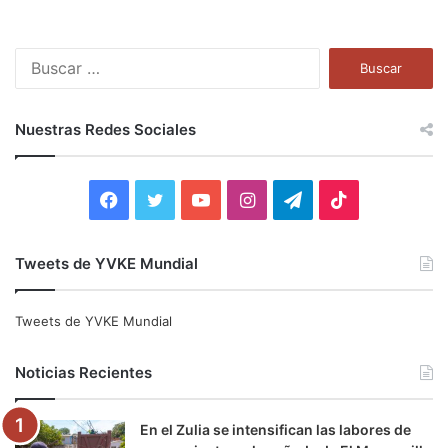
B
u
s
c
Nuestras Redes Sociales
a
r
:
F
T
Y
I
T
T
a
w
o
n
e
i
Tweets de YVKE Mundial
c
i
u
s
l
k
e
t
T
t
e
T
Tweets de YVKE Mundial
b
t
u
a
g
o
Noticias Recientes
o
e
b
g
r
k
En el Zulia se intensifican las labores de
o
r
e
r
a