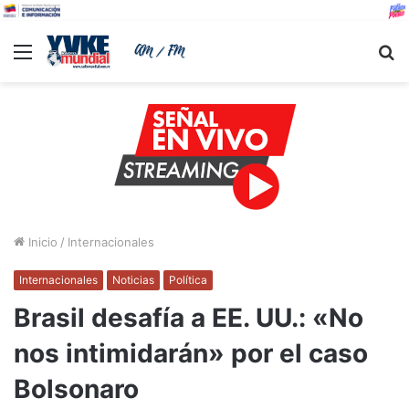
Menu
B
Inicio
/
Internacionales
Internacionales
Noticias
Política
Brasil desafía a EE. UU.: «No
nos intimidarán» por el caso
Bolsonaro