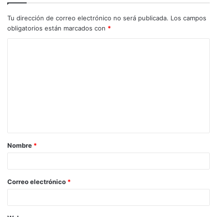
Tu dirección de correo electrónico no será publicada.
Los campos
obligatorios están marcados con
*
C
o
m
e
n
t
a
Nombre
*
r
i
o
Correo electrónico
*
*