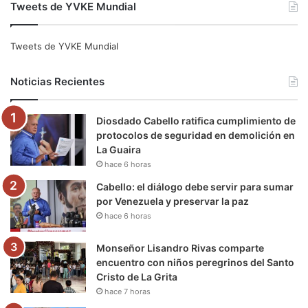
Tweets de YVKE Mundial
c
i
u
s
l
k
e
t
T
t
e
T
Tweets de YVKE Mundial
b
t
u
a
g
o
Noticias Recientes
o
e
b
g
r
k
Diosdado Cabello ratifica cumplimiento de
o
r
e
r
a
protocolos de seguridad en demolición en
La Guaira
k
a
m
hace 6 horas
m
Cabello: el diálogo debe servir para sumar
por Venezuela y preservar la paz
hace 6 horas
Monseñor Lisandro Rivas comparte
encuentro con niños peregrinos del Santo
Cristo de La Grita
hace 7 horas