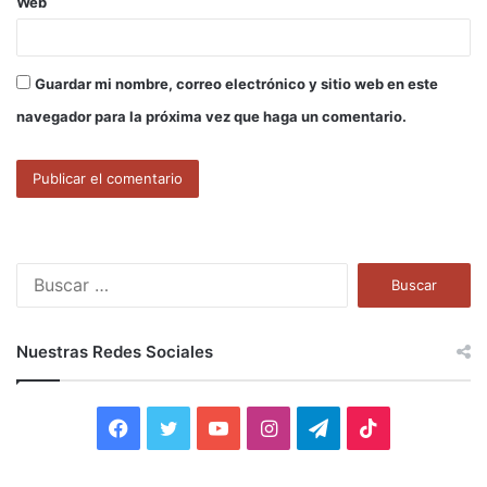
Web
Guardar mi nombre, correo electrónico y sitio web en este
navegador para la próxima vez que haga un comentario.
B
u
s
c
Nuestras Redes Sociales
a
r
:
F
T
Y
I
T
T
a
w
o
n
e
i