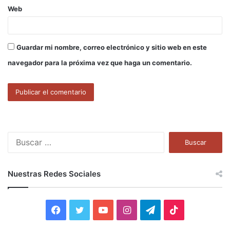
Web
Guardar mi nombre, correo electrónico y sitio web en este
navegador para la próxima vez que haga un comentario.
B
u
s
c
Nuestras Redes Sociales
a
r
:
F
T
Y
I
T
T