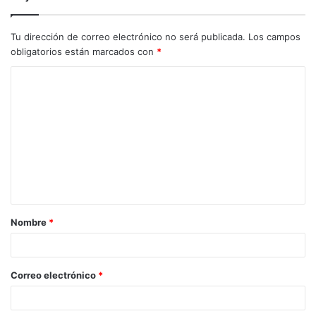
Tu dirección de correo electrónico no será publicada.
Los campos
obligatorios están marcados con
*
C
o
m
e
n
t
a
Nombre
*
r
i
o
Correo electrónico
*
*