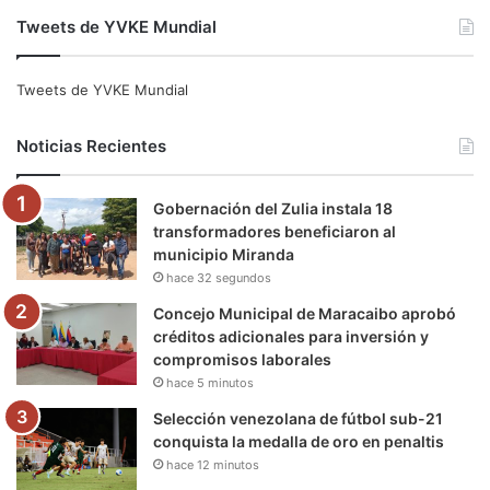
a
w
o
n
e
i
Tweets de YVKE Mundial
c
i
u
s
l
k
e
t
T
t
e
T
Tweets de YVKE Mundial
b
t
u
a
g
o
Noticias Recientes
o
e
b
g
r
k
Gobernación del Zulia instala 18
o
r
e
r
a
transformadores beneficiaron al
municipio Miranda
k
a
m
hace 32 segundos
m
Concejo Municipal de Maracaibo aprobó
créditos adicionales para inversión y
compromisos laborales
hace 5 minutos
Selección venezolana de fútbol sub-21
conquista la medalla de oro en penaltis
hace 12 minutos