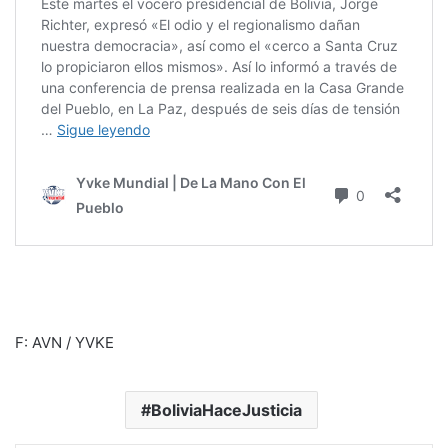
F: AVN / YVKE
BoliviaHaceJusticia