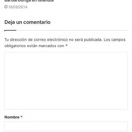
16/09/2014
Deja un comentario
Tu dirección de correo electrónico no será publicada.
Los campos
obligatorios están marcados con
*
C
o
m
e
n
t
a
Nombre
*
r
i