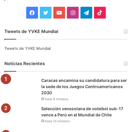
r
:
F
T
Y
I
T
T
a
w
o
n
e
i
Tweets de YVKE Mundial
c
i
u
s
l
k
e
t
T
t
e
T
Tweets de YVKE Mundial
b
t
u
a
g
o
Noticias Recientes
o
e
b
g
r
k
Caracas encamina su candidatura para ser
o
r
e
r
a
la sede de los Juegos Centroamericanos
2030
k
a
m
hace 9 minutos
m
Selección venezolana de voleibol sub-17
vence a Perú en el Mundial de Chile
hace 13 minutos