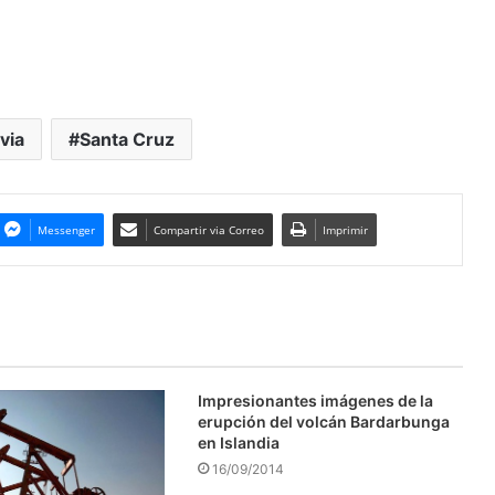
ivia
Santa Cruz
Messenger
Compartir via Correo
Imprimir
Impresionantes imágenes de la
erupción del volcán Bardarbunga
en Islandia
16/09/2014