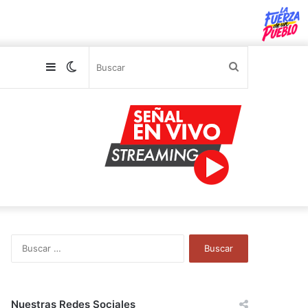
Sidebar
Switch
Buscar
skin
B
u
s
c
a
Nuestras Redes Sociales