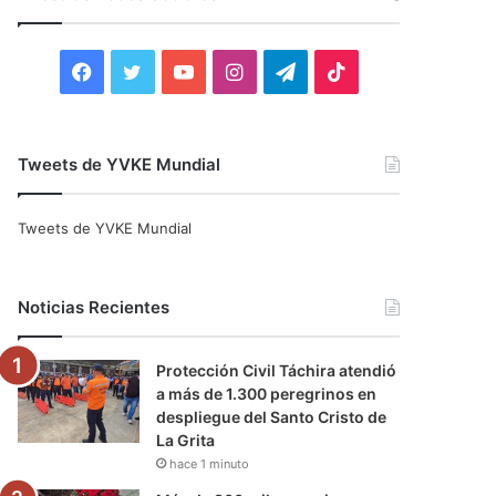
r
:
F
T
Y
I
T
T
a
w
o
n
e
i
c
i
u
s
l
k
Tweets de YVKE Mundial
e
t
T
t
e
T
Tweets de YVKE Mundial
b
t
u
a
g
o
o
e
b
g
r
k
Noticias Recientes
o
r
e
r
a
Protección Civil Táchira atendió
k
a
m
a más de 1.300 peregrinos en
despliegue del Santo Cristo de
m
La Grita
hace 1 minuto