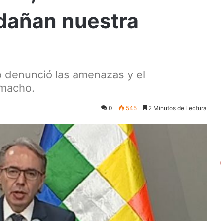
 dañan nuestra
o denunció las amenazas y el
amacho.
0
545
2 Minutos de Lectura