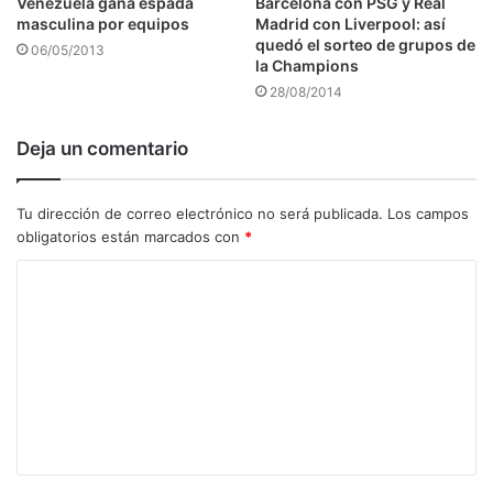
Venezuela gana espada
Barcelona con PSG y Real
masculina por equipos
Madrid con Liverpool: así
quedó el sorteo de grupos de
06/05/2013
la Champions
28/08/2014
Deja un comentario
Tu dirección de correo electrónico no será publicada.
Los campos
obligatorios están marcados con
*
C
o
m
e
n
t
a