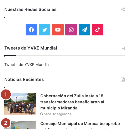
s
c
Nuestras Redes Sociales
a
r
:
F
T
Y
I
T
T
a
w
o
n
e
i
Tweets de YVKE Mundial
c
i
u
s
l
k
e
t
T
t
e
T
Tweets de YVKE Mundial
b
t
u
a
g
o
Noticias Recientes
o
e
b
g
r
k
Gobernación del Zulia instala 18
o
r
e
r
a
transformadores beneficiaron al
municipio Miranda
k
a
m
hace 32 segundos
m
Concejo Municipal de Maracaibo aprobó