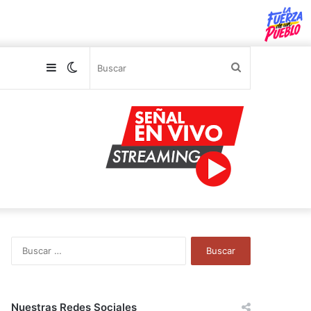
Sidebar
Switch
Buscar
skin
B
u
s
c
a
Nuestras Redes Sociales