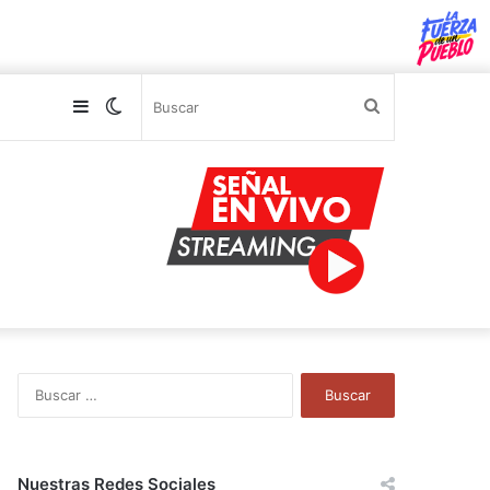
Sidebar
Switch
Buscar
skin
B
u
s
c
a
Nuestras Redes Sociales