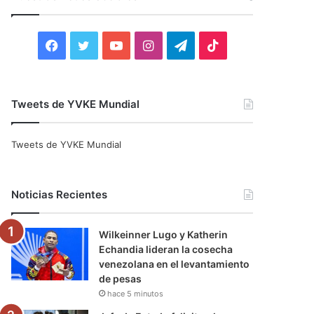
r
:
F
T
Y
I
T
T
a
w
o
n
e
i
c
i
u
s
l
k
Tweets de YVKE Mundial
e
t
T
t
e
T
Tweets de YVKE Mundial
b
t
u
a
g
o
o
e
b
g
r
k
Noticias Recientes
o
r
e
r
a
Wilkeinner Lugo y Katherin
k
a
m
Echandia lideran la cosecha
venezolana en el levantamiento
m
de pesas
hace 5 minutos