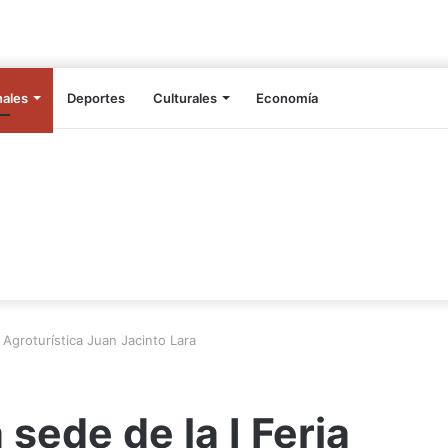
nales
Deportes
Culturales
Economía
 Agroturística Juan Jacinto Lara
sede de la I Feria