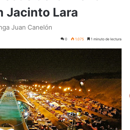
n Jacinto Lara
anga Juan Canelón
0
1.075
1 minuto de lectura