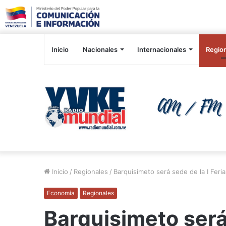
Inicio
Nacionales
Internacionales
Regio
Inicio
/
Regionales
/
Barquisimeto será sede de la I Feria
Economía
Regionales
Barquisimeto será 