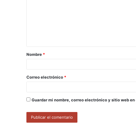
o
m
e
n
t
a
Nombre
*
r
i
o
Correo electrónico
*
*
Guardar mi nombre, correo electrónico y sitio web en