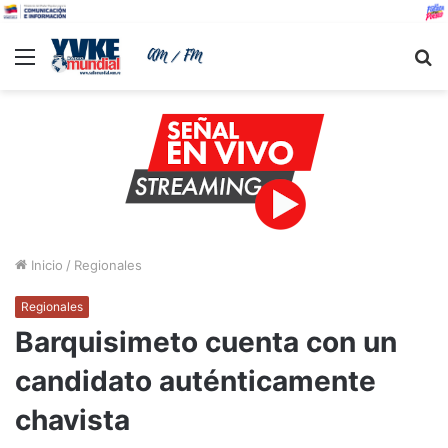
Menu
B
Inicio
/
Regionales
Regionales
Barquisimeto cuenta con un
candidato auténticamente
chavista