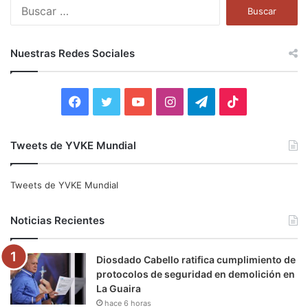
B
u
s
c
Nuestras Redes Sociales
a
r
:
F
T
Y
I
T
T
a
w
o
n
e
i
Tweets de YVKE Mundial
c
i
u
s
l
k
e
t
T
t
e
T
Tweets de YVKE Mundial
b
t
u
a
g
o
Noticias Recientes
o
e
b
g
r
k
Diosdado Cabello ratifica cumplimiento de
o
r
e
r
a
protocolos de seguridad en demolición en
La Guaira
k
a
m
hace 6 horas