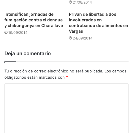
21/08/2014
Intensifican jornadas de
Privan de libertad a dos
fumigación contra el dengue
involucrados en
y chikungunya en Charallave
contrabando de alimentos en
Vargas
19/09/2014
24/09/2014
Deja un comentario
Tu dirección de correo electrónico no será publicada.
Los campos
obligatorios están marcados con
*
C
o
m
e
n
t