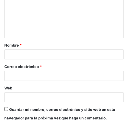
m
e
n
t
a
Nombre
*
r
i
o
Correo electrónico
*
*
Web
Guardar mi nombre, correo electrónico y sitio web en este
navegador para la próxima vez que haga un comentario.