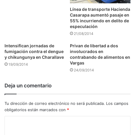
Línea de transporte Hacienda
Casarapa aumentó pasaje en
55% incurriendo en delito de
especulación
21/08/2014
Intensifican jornadas de
Privan de libertad a dos
fumigación contra el dengue
involucrados en
y chikungunya en Charallave
contrabando de alimentos en
Vargas
19/09/2014
24/09/2014
Deja un comentario
Tu dirección de correo electrónico no será publicada.
Los campos
obligatorios están marcados con
*
C
o