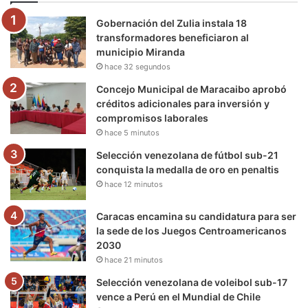
o
e
b
g
r
k
Gobernación del Zulia instala 18
o
r
e
r
a
transformadores beneficiaron al
municipio Miranda
k
a
m
hace 32 segundos
m
Concejo Municipal de Maracaibo aprobó
créditos adicionales para inversión y
compromisos laborales
hace 5 minutos
Selección venezolana de fútbol sub-21
conquista la medalla de oro en penaltis
hace 12 minutos
Caracas encamina su candidatura para ser
la sede de los Juegos Centroamericanos
2030
hace 21 minutos
Selección venezolana de voleibol sub-17
vence a Perú en el Mundial de Chile