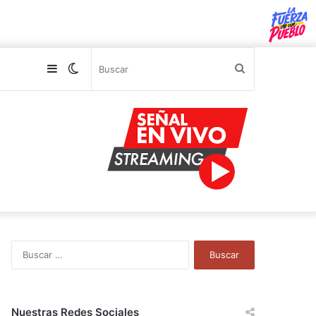
Sidebar
Switch
Buscar
skin
B
u
s
c
a
Nuestras Redes Sociales