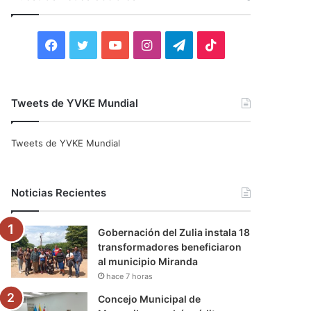
r
:
F
T
Y
I
T
T
a
w
o
n
e
i
c
i
u
s
l
k
Tweets de YVKE Mundial
e
t
T
t
e
T
Tweets de YVKE Mundial
b
t
u
a
g
o
o
e
b
g
r
k
Noticias Recientes
o
r
e
r
a
Gobernación del Zulia instala 18
k
a
m
transformadores beneficiaron
al municipio Miranda
m
hace 7 horas
Concejo Municipal de