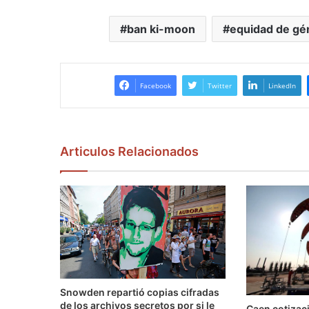
ban ki-moon
equidad de gé
Facebook
Twitter
LinkedIn
Articulos Relacionados
Snowden repartió copias cifradas
de los archivos secretos por si le
Caen cotizaci