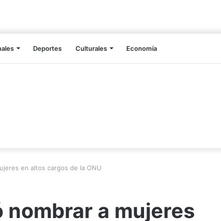
nales
Deportes
Culturales
Economía
ujeres en altos cargos de la ONU
ó nombrar a mujeres