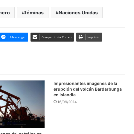
nero
féminas
Naciones Unidas
Messenger
Compartir via Correo
Imprimir
Impresionantes imágenes de la
erupción del volcán Bardarbunga
en Islandia
16/09/2014
ones del petróleo en