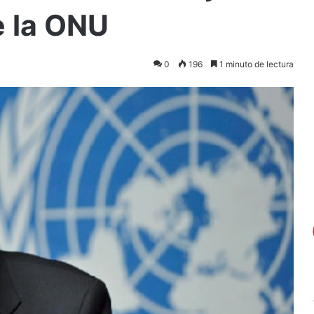
e la ONU
0
196
1 minuto de lectura