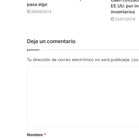
pasa algo
EE.UU. por i
inventarios
26/06/2013
23/01/2014
Deja un comentario
Tu dirección de correo electrónico no será publicada.
Los
C
o
m
e
n
t
a
Nombre
*
r